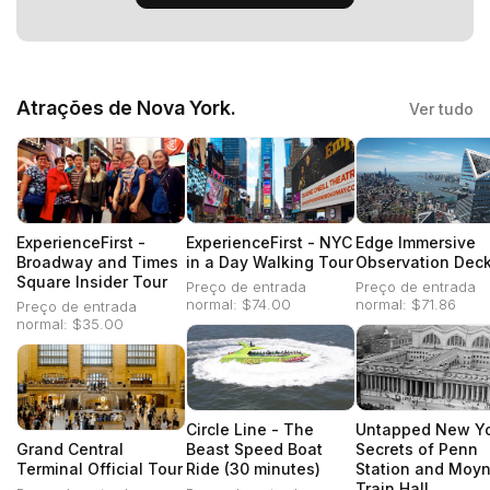
Atrações de Nova York.
Ver tudo
ExperienceFirst -
ExperienceFirst - NYC
Edge Immersive
Broadway and Times
in a Day Walking Tour
Observation Dec
Square Insider Tour
Preço de entrada
Preço de entrada
normal: $74.00
normal: $71.86
Preço de entrada
normal: $35.00
Circle Line - The
Untapped New Yo
Grand Central
Beast Speed Boat
Secrets of Penn
Terminal Official Tour
Ride (30 minutes)
Station and Moy
Train Hall