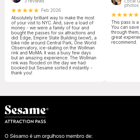
3 reviews
Local G
photos
Feb 2026
Absolutely brilliant way to make the most
This pass is a
of your visit to NYC. And, save a load of
You can save
money - we were a family of four and
through them,
bought the passes for six attractions and
great experie
did: Edge, Empire State Building (wow!), a
recommend.
bike ride around Central Park, One World
Observatory, ice-skating on the Wollman
rink and MoMA. It was a busy few days
but an amazing experience. The Wollman
rink was flooded on the day we had
booked but Sesame sorted it instantly -
thank you!
O Sésamo é um orgulhoso membro de: