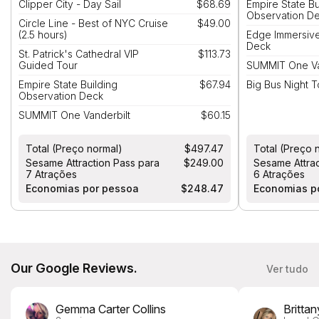
Clipper City - Day Sail
$68.69
Empire State Bu
Observation D
Circle Line - Best of NYC Cruise
$49.00
(2.5 hours)
Edge Immersiv
Deck
St. Patrick's Cathedral VIP
$113.73
Guided Tour
SUMMIT One Va
Empire State Building
$67.94
Big Bus Night 
Observation Deck
SUMMIT One Vanderbilt
$60.15
Total (Preço normal)
$497.47
Total (Preço 
Sesame Attraction Pass para
$249.00
Sesame Attrac
7 Atrações
6 Atrações
Economias por pessoa
$248.47
Economias p
Our Google Reviews.
Ver tudo
Gemma Carter Collins
Britta