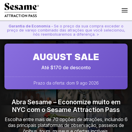
Garantia de Economia -
Se o preço da sua compra exceder o
preço de varejo combinado das atrações que você selecionou,
nós reembolsaremos a diferença. >
AUGUST SALE
Até $170 de desconto
Prazo da oferta: dom 9 ago 2026
Abra Sesame – Economize muito em
NYC com o Sesame Attraction Pass
Escolha entre mais de 70 opções de atrações, incluindo 6
das principais plataformas de observação, passeios de
ônibus, tours, museus e ofertas incríveis.