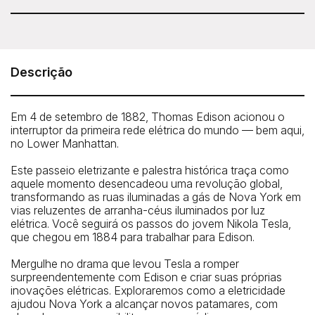
Untapped New York - Edison, Tesla & NYC's First
Electric Grid Tour
The group meets at the northwest corner of Pearl and
Descrição
Fulton Streets in Lower Manhattan.
How To Get There: By Subway: A, C, J, Z, 2, 3, 4, and 5 to
Em 4 de setembro de 1882, Thomas Edison acionou o
Fulton Center then 5 minute walk
interruptor da primeira rede elétrica do mundo — bem aqui,
no Lower Manhattan.
Este passeio eletrizante e palestra histórica traça como
aquele momento desencadeou uma revolução global,
transformando as ruas iluminadas a gás de Nova York em
vias reluzentes de arranha-céus iluminados por luz
elétrica. Você seguirá os passos do jovem Nikola Tesla,
que chegou em 1884 para trabalhar para Edison.
Mergulhe no drama que levou Tesla a romper
surpreendentemente com Edison e criar suas próprias
inovações elétricas. Exploraremos como a eletricidade
ajudou Nova York a alcançar novos patamares, com