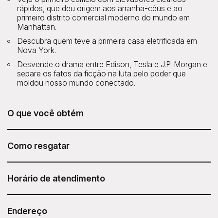
rápidos, que deu origem aos arranha-céus e ao
primeiro distrito comercial moderno do mundo em
Manhattan.
Descubra quem teve a primeira casa eletrificada em
Nova York.
Desvende o drama entre Edison, Tesla e J.P. Morgan e
separe os fatos da ficção na luta pelo poder que
moldou nosso mundo conectado.
O que você obtém
O passeio Edison, Tesla & NYC's First Electric Grid Tour
da Untapped New York está incluído no seu Sesame
Como resgatar
Attraction Pass.
Após adquirir seu Sesame Attraction Pass, acesse sua
conta para reservar seu ingresso.
Horário de atendimento
Os horários das visitas variam.
Duração: 2 horas
Endereço