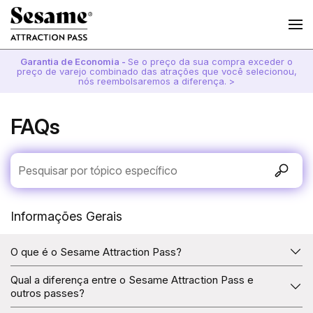
Garantia de Economia -
Se o preço da sua compra exceder o
preço de varejo combinado das atrações que você selecionou,
nós reembolsaremos a diferença. >
FAQs
Informações Gerais
O que é o Sesame Attraction Pass?
O Sesame Attraction Pass oferece entrada para diversas
Qual a diferença entre o Sesame Attraction Pass e
atrações selecionadas. Você escolhe quantas atrações
outros passes?
deseja visitar e, com o Sesame Attraction Pass, pode