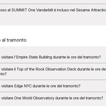
 Sesame Attraction Pass puoi visitare 6 ponti panoramici di Ne
esso al SUMMIT One Vanderbilt è incluso nel Sesame Attracti
, Empire State Building, One World Observatory, Top of the 
ed One Times Square Viewing Deck.
 SUMMIT One Vanderbilt Observation Deck è una delle attrazioni
 Attraction Pass, e Sesame è l'unico NYC Pass che te la offre
 al tramonto
visitare l'Empire State Building durante le ore del tramonto?
n il Sesame Attraction Pass puoi prenotare l'orario del tramonto
visitare il Top of the Rock Observation Deck durante le ore de
pire State Building senza costi aggiuntivi.
nto?
n il Sesame Attraction Pass puoi prenotare l'orario del tramonto
visitare Edge NYC durante le ore del tramonto?
 the Rock Observation Deck senza costi aggiuntivi.
n il Sesame Attraction Pass puoi prenotare l'orario del tramonto
visitare One World Observatory durante le ore del tramonto?
ge NYC senza costi aggiuntivi.