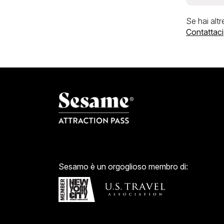
Sì, co
One Wo
Se hai altr
Contattaci
Sesamo è un orgoglioso membro di: