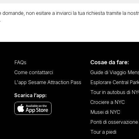
n il Sesame Attraction Pass puoi prenotare l'orario del tramonto
rld Observatory senza costi aggiuntivi.
e domande, non esitare a inviarci la tua richiesta tramite la nost
.
Cosae da fare:
FAQs
Come contattarci
Guide di Viaggio Mensi
L'app Sesame Attraction Pass
Esplorare Central Par
Tour in autobus di N
Scarica l’app:
Crociere a NYC
Musei di NYC
Ponti di osservazione
Tour a piedi