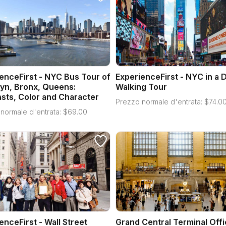
enceFirst - NYC Bus Tour of
ExperienceFirst - NYC in a 
yn, Bronx, Queens:
Walking Tour
sts, Color and Character
Prezzo normale d'entrata:
$
74.0
normale d'entrata:
$
69.00
enceFirst - Wall Street
Grand Central Terminal Offi