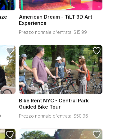
aze
American Dream - TiLT 3D Art
Experience
8
Prezzo normale d'entrata:
$
15.99
e
Bike Rent NYC - Central Park
Guided Bike Tour
0
Prezzo normale d'entrata:
$
50.96