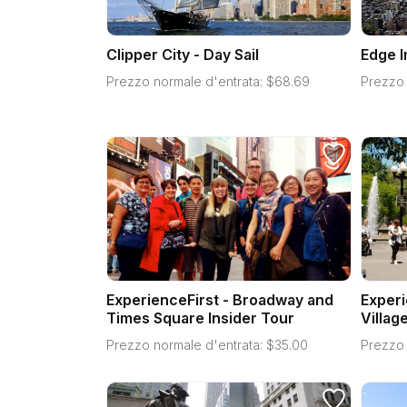
Clipper City - Day Sail
Edge 
Prezzo normale d'entrata:
$
68.69
Prezzo 
ExperienceFirst - Broadway and
Experi
Times Square Insider Tour
Villag
Prezzo normale d'entrata:
$
35.00
Prezzo 