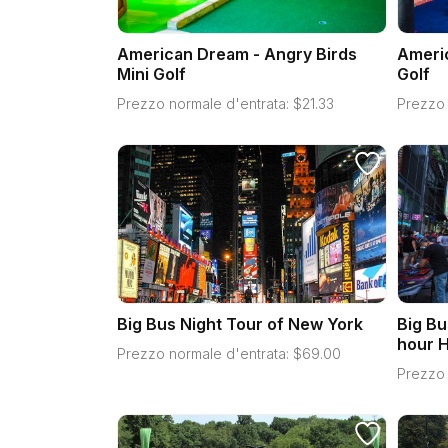
American Dream - Angry Birds
Americ
Mini Golf
Golf
Prezzo normale d'entrata:
$
21.33
Prezzo 
Big Bus Night Tour of New York
Big Bu
hour H
Prezzo normale d'entrata:
$
69.00
Prezzo 