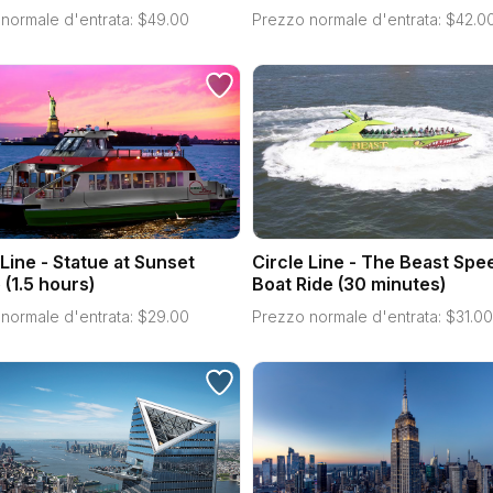
normale d'entrata:
$
49.00
Prezzo normale d'entrata:
$
42.0
 Line - Statue at Sunset
Circle Line - The Beast Spe
 (1.5 hours)
Boat Ride (30 minutes)
normale d'entrata:
$
29.00
Prezzo normale d'entrata:
$
31.00