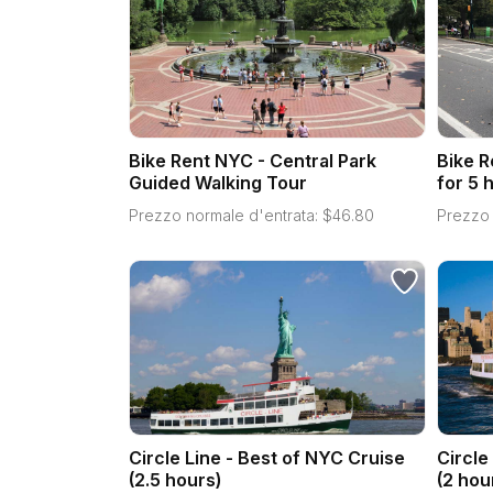
Bike Rent NYC - Central Park
Bike R
Guided Walking Tour
for 5 
Prezzo normale d'entrata:
$
46.80
Prezzo 
Circle Line - Best of NYC Cruise
Circle
(2.5 hours)
(2 hou