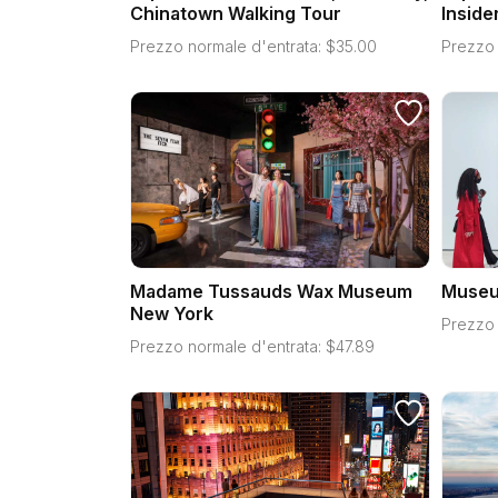
Chinatown Walking Tour
Inside
Prezzo normale d'entrata:
$
35.00
Prezzo 
Madame Tussauds Wax Museum
Museu
New York
Prezzo 
Prezzo normale d'entrata:
$
47.89