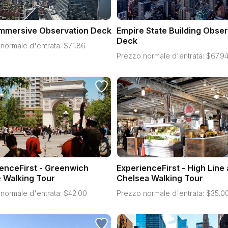
Immersive Observation Deck
Empire State Building Obser
Deck
normale d'entrata:
$
71.86
Prezzo normale d'entrata:
$
67.9
enceFirst - Greenwich
ExperienceFirst - High Line
e Walking Tour
Chelsea Walking Tour
normale d'entrata:
$
42.00
Prezzo normale d'entrata:
$
35.0