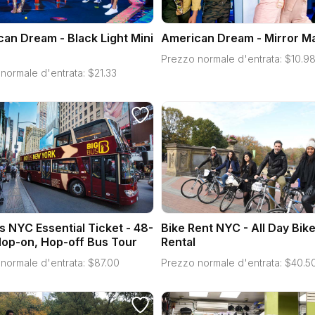
an Dream - Black Light Mini
American Dream - Mirror M
Prezzo normale d'entrata:
$
10.9
normale d'entrata:
$
21.33
s NYC Essential Ticket - 48-
Bike Rent NYC - All Day Bik
op-on, Hop-off Bus Tour
Rental
normale d'entrata:
$
87.00
Prezzo normale d'entrata:
$
40.5