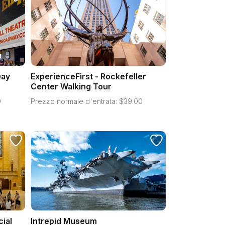
Day
ExperienceFirst - Rockefeller
Center Walking Tour
0
Prezzo normale d'entrata:
$
39.00
cial
Intrepid Museum