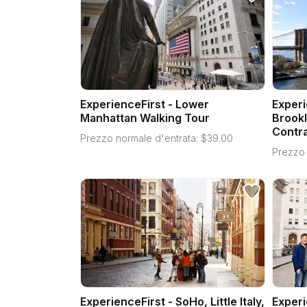
ExperienceFirst - Lower
Experi
Manhattan Walking Tour
Brookl
Contra
Prezzo normale d'entrata:
$
39.00
Prezzo 
ExperienceFirst - SoHo, Little Italy,
Experi