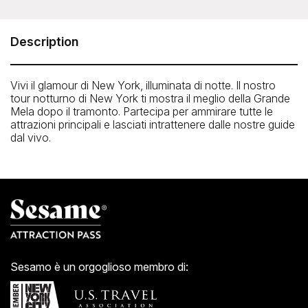
Big Bus Night Tour of New York
Our night tours operate every evening, departing from
Stop #1 [M&Ms World at
Description
7th Ave. and West 48th St). The tour concludes back at
Stop #1
Vivi il glamour di New York, illuminata di notte. Il nostro
tour notturno di New York ti mostra il meglio della Grande
Mela dopo il tramonto. Partecipa per ammirare tutte le
attrazioni principali e lasciati intrattenere dalle nostre guide
dal vivo.
Sesamo è un orgoglioso membro di: