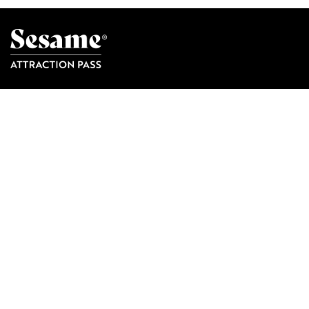
Sesamo è un orgoglioso membro di:
FAQs
Come contattarci
L'app Sesame Attraction Pass
Scarica l’app: