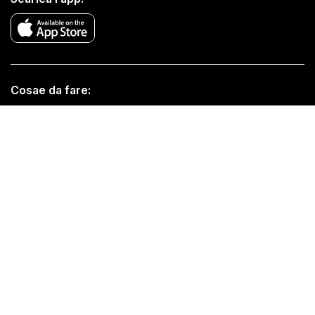
Cosae da fare:
Guide di Viaggio Mensili
Esplorare Central Park
Tour in autobus di NYC
Crociere a NYC
Musei di NYC
Ponti di osservazione
Tour a piedi
Politica di restituzione e rimborso