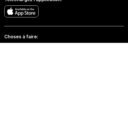
Choses à faire:
Guides de Voyage Mensuels
Explorer Central Park
Visites en bus de NYC
Croisières à NYC
Musées de NYC
Plateformes d'observation
Visites à pied
Politique de retour et de remboursement