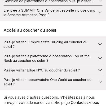
Combien de plateformes d'observation puis-je visiter ?
possible. Si vous n'avez pas souscrit d'assurance, vous
ne pourrez pas obtenir de remboursement. Veuillez
Avec le Sesame Attraction Pass, vous pouvez visiter 6
L'entrée à SUMMIT One Vanderbilt est-elle incluse dans
contacter Sesame Attraction Pass pour toute demande de
plateformes d'observation à New York : SUMMIT, l'Empire
le Sesame Attraction Pass ?
remboursement.
State Building, One World Observatory, Top of the Rock,
Oui, la plateforme d'observation SUMMIT One Vanderbilt
Edge et One Times Square Viewing Deck.
fait partie des attractions incluses dans le Sesame
Accès au coucher du soleil
Attraction Pass – et Sesame est le seul pass de la ville de
New York qui propose cela.
Puis-je visiter l'Empire State Building au coucher du
soleil ?
Oui, avec le Sesame Attraction Pass, vous pouvez
Puis-je visiter la plateforme d'observation Top of the
réserver les heures du coucher du soleil à l'Empire State
Rock au coucher du soleil ?
Building sans frais supplémentaires.
Oui, avec le Sesame Attraction Pass, vous pouvez
Puis-je visiter Edge NYC au coucher du soleil ?
réserver les heures du coucher du soleil à la plateforme
Oui, avec le Sesame Attraction Pass, vous pouvez
d'observation Top of the Rock sans frais supplémentaires.
Puis-je visiter l'observatoire One World au coucher du
réserver les heures du coucher du soleil à Edge NYC sans
soleil ?
frais supplémentaires.
Oui, avec le Sesame Attraction Pass, vous pouvez
réserver les heures du coucher du soleil à l'observatoire
Si vous avez d'autres questions, n'hésitez pas à nous
One World sans frais supplémentaires.
envoyer votre demande via notre page
Contactez-nous
.