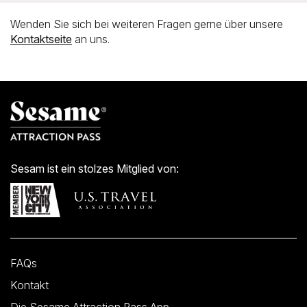
Ja, mit dem Sesame Attraction Pass können Sie die
Sonnenuntergangsstunden im One World Observatory
Wenden Sie sich bei weiteren Fragen gerne über unsere
ohne Aufpreis buchen.
Kontaktseite
an uns.
Sesam ist ein stolzes Mitglied von:
FAQs
Kontakt