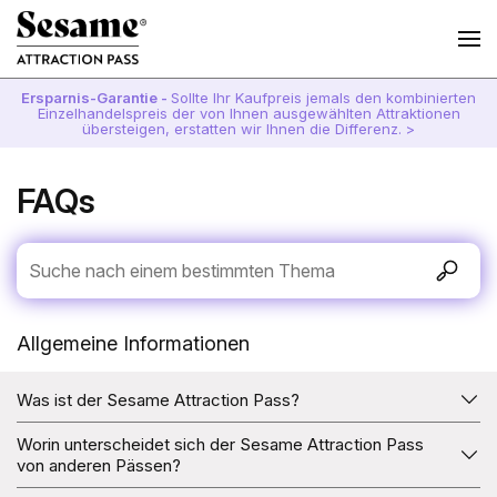
Ersparnis-Garantie -
Sollte Ihr Kaufpreis jemals den kombinierten
Einzelhandelspreis der von Ihnen ausgewählten Attraktionen
übersteigen, erstatten wir Ihnen die Differenz. >
FAQs
Allgemeine Informationen
Was ist der Sesame Attraction Pass?
Mit dem Sesame Attraction Pass erhalten Sie Eintritt zu
Worin unterscheidet sich der Sesame Attraction Pass
einer Reihe ausgewählter Attraktionen. Sie entscheiden,
von anderen Pässen?
wie viele Attraktionen Sie erleben möchten, und mit dem