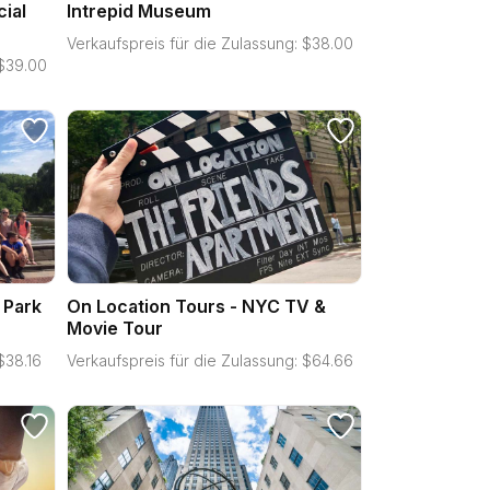
cial
Intrepid Museum
Verkaufspreis für die Zulassung:
$
38.00
$
39.00
 Park
On Location Tours - NYC TV &
Movie Tour
$
38.16
Verkaufspreis für die Zulassung:
$
64.66