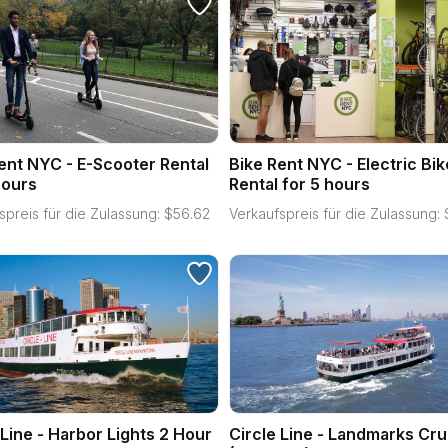
ent NYC - E-Scooter Rental
Bike Rent NYC - Electric Bik
hours
Rental for 5 hours
spreis für die Zulassung:
$
56.62
Verkaufspreis für die Zulassung:
 Line - Harbor Lights 2 Hour
Circle Line - Landmarks Cru