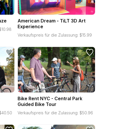
aze
American Dream - TiLT 3D Art
Experience
$
10.98
Verkaufspreis für die Zulassung:
$
15.99
e
Bike Rent NYC - Central Park
Guided Bike Tour
$
40.50
Verkaufspreis für die Zulassung:
$
50.96