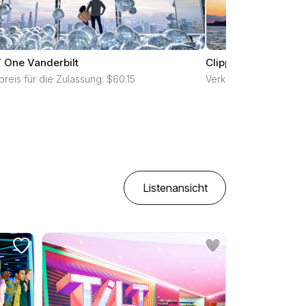
One Vanderbilt
Clipper City - City L
preis für die Zulassung: $60.15
Verkaufspreis für die 
Listenansicht
alle filter zurücksetzen