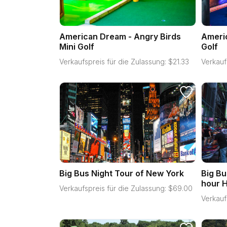
American Dream - Angry Birds
Americ
Mini Golf
Golf
Verkaufspreis für die Zulassung:
$
21.33
Verkauf
Big Bus Night Tour of New York
Big Bu
hour H
Verkaufspreis für die Zulassung:
$
69.00
Verkauf