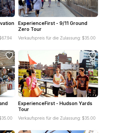
vation
ExperienceFirst - 9/11 Ground
Zero Tour
$
67.94
Verkaufspreis für die Zulassung:
$
35.00
 and
ExperienceFirst - Hudson Yards
Tour
$
35.00
Verkaufspreis für die Zulassung:
$
35.00