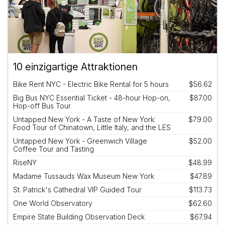
10 einzigartige Attraktionen
Bike Rent NYC - Electric Bike Rental for 5 hours
$56.62
Big Bus NYC Essential Ticket - 48-hour Hop-on,
$87.00
Hop-off Bus Tour
Untapped New York - A Taste of New York:
$79.00
Food Tour of Chinatown, Little Italy, and the LES
Untapped New York - Greenwich Village
$52.00
Coffee Tour and Tasting
RiseNY
$48.99
Madame Tussauds Wax Museum New York
$47.89
St. Patrick's Cathedral VIP Guided Tour
$113.73
One World Observatory
$62.60
Empire State Building Observation Deck
$67.94