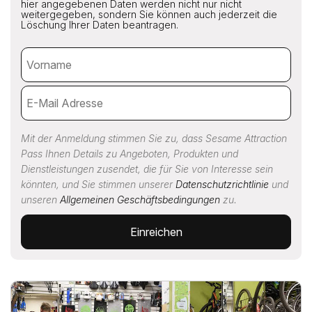
hier angegebenen Daten werden nicht nur nicht
weitergegeben, sondern Sie können auch jederzeit die
Löschung Ihrer Daten beantragen.
Mit der Anmeldung stimmen Sie zu, dass Sesame Attraction
Pass Ihnen Details zu Angeboten, Produkten und
Dienstleistungen zusendet, die für Sie von Interesse sein
könnten, und Sie stimmen unserer
Datenschutzrichtlinie
und
unseren
Allgemeinen Geschäftsbedingungen
zu.
Einreichen