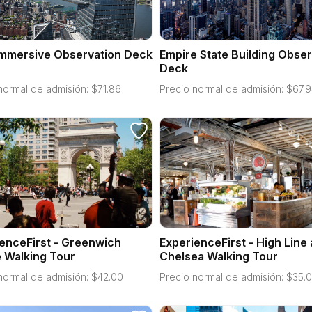
Immersive Observation Deck
Empire State Building Obser
Deck
normal de admisión:
$
71.86
Precio normal de admisión:
$
67.9
enceFirst - Greenwich
ExperienceFirst - High Line
e Walking Tour
Chelsea Walking Tour
normal de admisión:
$
42.00
Precio normal de admisión:
$
35.