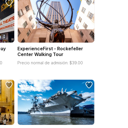
Day
ExperienceFirst - Rockefeller
Center Walking Tour
00
Precio normal de admisión:
$
39.00