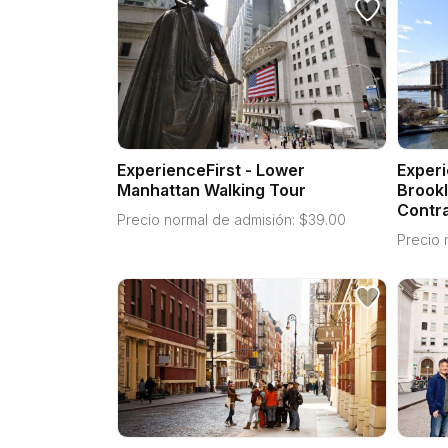
ExperienceFirst - Lower
Experi
Manhattan Walking Tour
Brookl
Contra
Precio normal de admisión:
$
39.00
Precio 