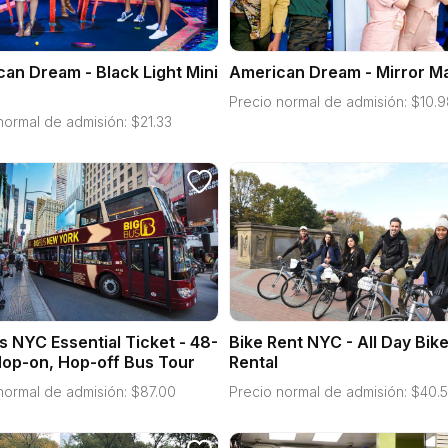
an Dream - Black Light Mini
American Dream - Mirror M
Precio normal de admisión:
$
10.9
normal de admisión:
$
21.33
s NYC Essential Ticket - 48-
Bike Rent NYC - All Day Bik
op-on, Hop-off Bus Tour
Rental
normal de admisión:
$
87.00
Precio normal de admisión:
$
40.