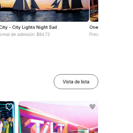
City - City Lights Night Sail
One Times Square -
ormal de admisión: $84.72
Precio normal de admi
Vista de lista
eliminar filtros