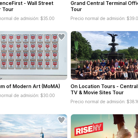
enceFirst - Wall Street
Grand Central Terminal Offi
r Tour
Tour
normal de admisión:
$
35.00
Precio normal de admisión:
$
39.
m of Modern Art (MoMA)
On Location Tours - Central
TV & Movie Sites Tour
normal de admisión:
$
30.00
Precio normal de admisión:
$
38.1