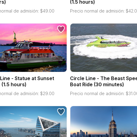
rs)
(1.5 hours)
normal de admisión:
$
49.00
Precio normal de admisión:
$
42.
 Line - Statue at Sunset
Circle Line - The Beast Spe
 (1.5 hours)
Boat Ride (30 minutes)
normal de admisión:
$
29.00
Precio normal de admisión:
$
31.0