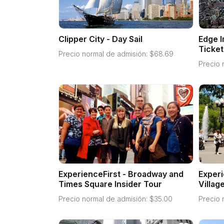
Clipper City - Day Sail
Edge 
Ticket
Precio normal de admisión:
$
68.69
Precio 
ExperienceFirst - Broadway and
Experi
Times Square Insider Tour
Villag
Precio normal de admisión:
$
35.00
Precio 