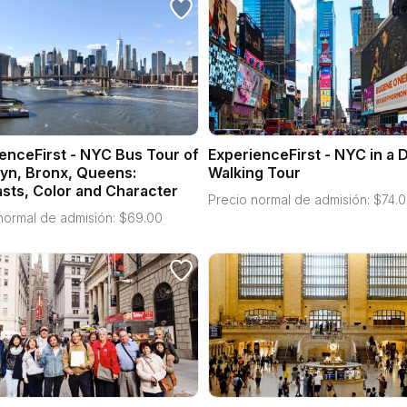
enceFirst - NYC Bus Tour of
ExperienceFirst - NYC in a 
yn, Bronx, Queens:
Walking Tour
sts, Color and Character
Precio normal de admisión:
$
74.
normal de admisión:
$
69.00