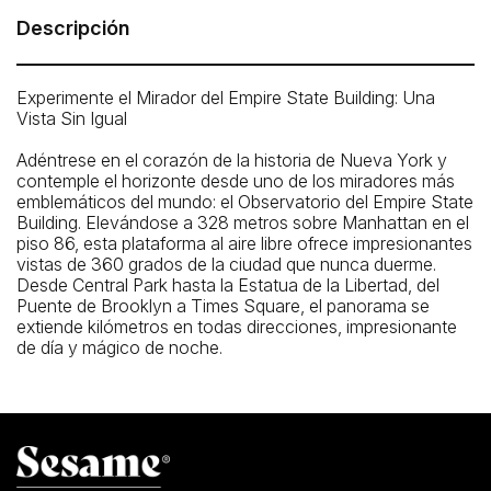
Descripción
Experimente el Mirador del Empire State Building: Una
Vista Sin Igual
Adéntrese en el corazón de la historia de Nueva York y
contemple el horizonte desde uno de los miradores más
emblemáticos del mundo: el Observatorio del Empire State
Building. Elevándose a 328 metros sobre Manhattan en el
piso 86, esta plataforma al aire libre ofrece impresionantes
vistas de 360 ​​grados de la ciudad que nunca duerme.
Desde Central Park hasta la Estatua de la Libertad, del
Puente de Brooklyn a Times Square, el panorama se
extiende kilómetros en todas direcciones, impresionante
de día y mágico de noche.
Estación de metro más cercana
34th St. Herald Sq. (B, D, F, M, N, Q, R, W)
Estación de autobús más cercana
W 34st / Broadway