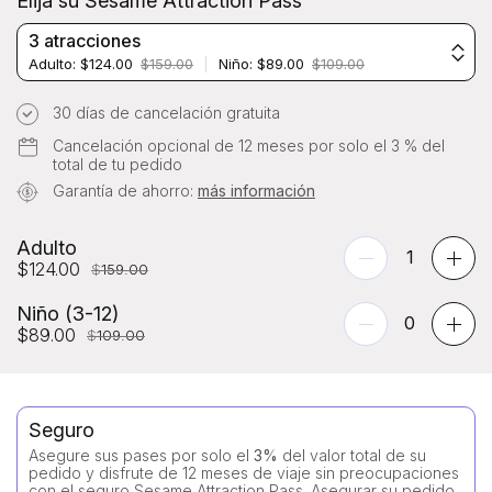
Elija su Sesame Attraction Pass
3 atracciones
Adulto: $124.00
$159.00
|
Niño: $89.00
$109.00
30 días de cancelación gratuita
Cancelación opcional de 12 meses por solo el 3 % del
total de tu pedido
Garantía de ahorro:
más información
Adulto
1
$
124.00
$
159.00
Niño (3-12)
0
$
89.00
$
109.00
Seguro
Asegure sus pases por solo el
3%
del valor total de su
pedido y disfrute de 12 meses de viaje sin preocupaciones
con el seguro Sesame Attraction Pass. Asegurar su pedido