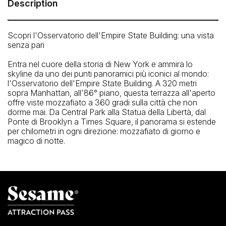
Description
Scopri l'Osservatorio dell'Empire State Building: una vista
senza pari
Entra nel cuore della storia di New York e ammira lo
skyline da uno dei punti panoramici più iconici al mondo:
l'Osservatorio dell'Empire State Building. A 320 metri
sopra Manhattan, all'86° piano, questa terrazza all'aperto
offre viste mozzafiato a 360 gradi sulla città che non
dorme mai. Da Central Park alla Statua della Libertà, dal
Ponte di Brooklyn a Times Square, il panorama si estende
per chilometri in ogni direzione: mozzafiato di giorno e
magico di notte.
La stazione di metropolitana più vicina
34th St. Herald Sq. (B, D, F, M, N, Q, R, W)
La fermata del bus più vicina
W 34st / Broadway
5 Av / W 33 St