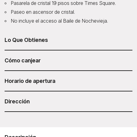
Pasarela de cristal 19 pisos sobre Times Square.
Paseo en ascensor de cristal.
No incluye el acceso al Baile de Nochevieja.
Lo Que Obtienes
One Times Square - Times Square Skywalk está incluido
en tu Sesame Attraction Pass.
Cómo canjear
Después de haber comprado su Sesame Attraction Pass,
vaya a su cuenta para reservar su boleto.
Horario de apertura
El One Times Square - Times Square Skywalk suele estar
abierto entre las 15:00 y las 21:30, aunque los horarios
Dirección
pueden variar.
One Times Square - Times Square Skywalk
One Times Square, 1475 Broadway, New York, NY 10036.