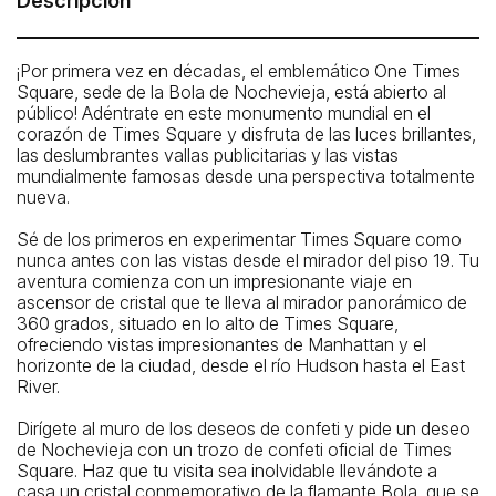
Descripción
Enter the building at the corner of 42nd Street and
Broadway.
¡Por primera vez en décadas, el emblemático One Times
Square, sede de la Bola de Nochevieja, está abierto al
público! Adéntrate en este monumento mundial en el
corazón de Times Square y disfruta de las luces brillantes,
las deslumbrantes vallas publicitarias y las vistas
mundialmente famosas desde una perspectiva totalmente
nueva.
Sé de los primeros en experimentar Times Square como
nunca antes con las vistas desde el mirador del piso 19. Tu
aventura comienza con un impresionante viaje en
ascensor de cristal que te lleva al mirador panorámico de
360 ​​grados, situado en lo alto de Times Square,
ofreciendo vistas impresionantes de Manhattan y el
horizonte de la ciudad, desde el río Hudson hasta el East
River.
Estación de metro más cercana
Dirígete al muro de los deseos de confeti y pide un deseo
de Nochevieja con un trozo de confeti oficial de Times
42nd St - Port Authority Bus Terminal: A, C, E
Square. Haz que tu visita sea inolvidable llevándote a
42nd St - Times Square: 1, 2, 3, 7, N, W, Q, R, S
casa un cristal conmemorativo de la flamante Bola, que se