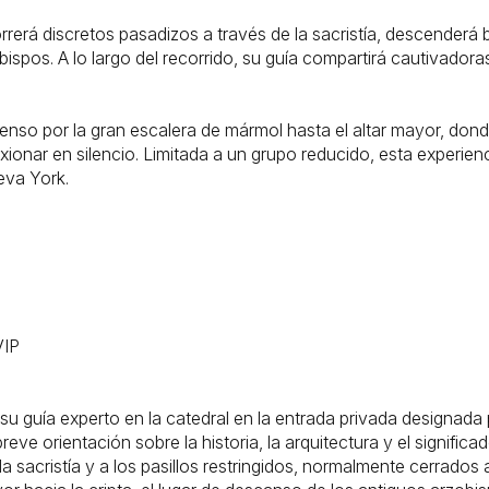
rá discretos pasadizos a través de la sacristía, descenderá baj
ispos. A lo largo del recorrido, su guía compartirá cautivadoras h
nso por la gran escalera de mármol hasta el altar mayor, donde
lexionar en silencio. Limitada a un grupo reducido, esta experie
va York.
VIP
u guía experto en la catedral en la entrada privada designada 
ve orientación sobre la historia, la arquitectura y el significado
a sacristía y a los pasillos restringidos, normalmente cerrados a