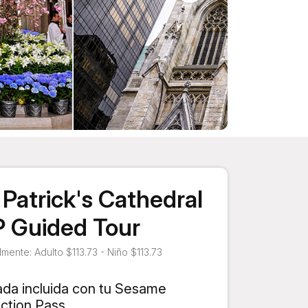
. Patrick's Cathedral
P Guided Tour
mente: Adulto $113.73 - Niño $113.73
ada incluida con tu Sesame
action Pass