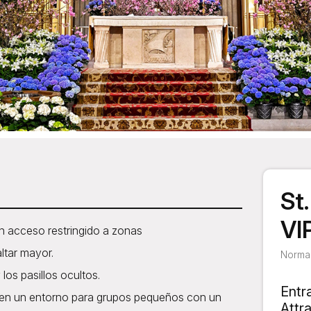
St
VI
n acceso restringido a zonas
ltar mayor.
Normal
 los pasillos ocultos.
Entr
io en un entorno para grupos pequeños con un
Attr