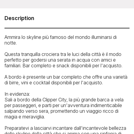
Clipper City - City Lights Night Sail
The Clipper City Tall Ship departs from Pier 17 at 89 South
Street, NY, just south of the Brooklyn Bridge.
Description
The Gangway to board the Clipper City is at the end of
Pier 17 at The Seaport.
In the heart of Lower Manhattan. Just below the Brooklyn
Ammira lo skyline più famoso del mondo illuminarsi di
Bridge. It’s easy to get to the Clipper City at Pier 17 at the
notte.
Seaport by foot, train, ferry, bus or car.
Please allow up to 20 minutes to locate the Clipper City
Questa tranquilla crociera tra le luci della città è il modo
dock if you are not familiar with the area.
perfetto per godersi una serata in acqua con amici e
Telefono: 212-619-6900
familiari. Bar completo e snack disponibili per l'acquisto.
A bordo è presente un bar completo che offre una varietà
di birre, vini e cocktail disponibili per l'acquisto.
In evidenza:
Sali a bordo della Clipper City, la più grande barca a vela
per passeggeri, e parti per un'avventura indimenticabile
salpando verso sera, promettendo un viaggio ricco di
magia e meraviglia.
Preparatevi a lasciarvi incantare dall'incantevole bellezza
dello skyline della città che si anima con una sinfonia di