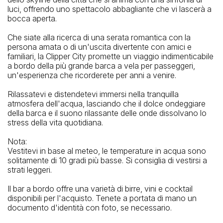
luci, offrendo uno spettacolo abbagliante che vi lascerà a
bocca aperta.
Che siate alla ricerca di una serata romantica con la
persona amata o di un'uscita divertente con amici e
La stazione di metropolitana più vicina
familiari, la Clipper City promette un viaggio indimenticabile
a bordo della più grande barca a vela per passeggeri,
Fulton St
un'esperienza che ricorderete per anni a venire.
La fermata del bus più vicina
Rilassatevi e distendetevi immersi nella tranquilla
South St & Peck Slip
atmosfera dell'acqua, lasciando che il dolce ondeggiare
della barca e il suono rilassante delle onde dissolvano lo
stress della vita quotidiana.
Nota:
Vestitevi in ​​base al meteo, le temperature in acqua sono
solitamente di 10 gradi più basse. Si consiglia di vestirsi a
strati leggeri.
Il bar a bordo offre una varietà di birre, vini e cocktail
disponibili per l'acquisto. Tenete a portata di mano un
documento d'identità con foto, se necessario.