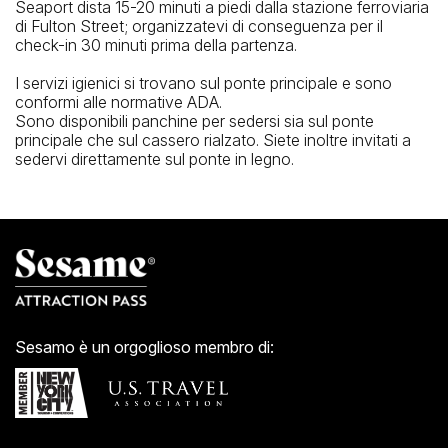
Seaport dista 15-20 minuti a piedi dalla stazione ferroviaria
di Fulton Street; organizzatevi di conseguenza per il
check-in 30 minuti prima della partenza.
I servizi igienici si trovano sul ponte principale e sono
conformi alle normative ADA.
Sono disponibili panchine per sedersi sia sul ponte
principale che sul cassero rialzato. Siete inoltre invitati a
sedervi direttamente sul ponte in legno.
Sesamo è un orgoglioso membro di: