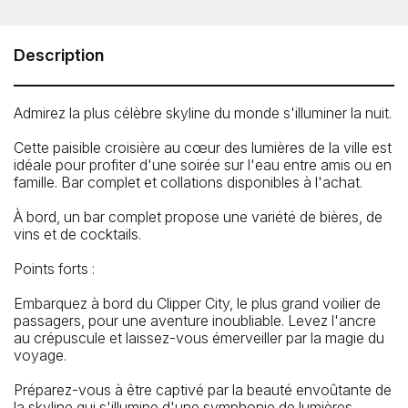
Clipper City - City Lights Night Sail
The Clipper City Tall Ship departs from Pier 17 at 89 South
Street, NY, just south of the Brooklyn Bridge.
Description
The Gangway to board the Clipper City is at the end of
Pier 17 at The Seaport.
In the heart of Lower Manhattan. Just below the Brooklyn
Admirez la plus célèbre skyline du monde s'illuminer la nuit.
Bridge. It’s easy to get to the Clipper City at Pier 17 at the
Seaport by foot, train, ferry, bus or car.
Cette paisible croisière au cœur des lumières de la ville est
Please allow up to 20 minutes to locate the Clipper City
idéale pour profiter d'une soirée sur l'eau entre amis ou en
dock if you are not familiar with the area.
famille. Bar complet et collations disponibles à l'achat.
Téléphone: 212-619-6900
À bord, un bar complet propose une variété de bières, de
vins et de cocktails.
Points forts :
Embarquez à bord du Clipper City, le plus grand voilier de
passagers, pour une aventure inoubliable. Levez l'ancre
au crépuscule et laissez-vous émerveiller par la magie du
voyage.
Préparez-vous à être captivé par la beauté envoûtante de
la skyline qui s'illumine d'une symphonie de lumières,