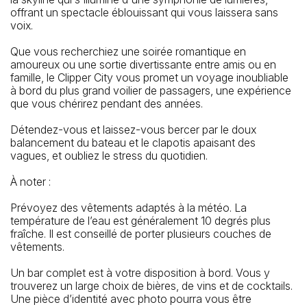
offrant un spectacle éblouissant qui vous laissera sans
voix.
Que vous recherchiez une soirée romantique en
amoureux ou une sortie divertissante entre amis ou en
La station de métro la plus proche
famille, le Clipper City vous promet un voyage inoubliable
à bord du plus grand voilier de passagers, une expérience
Fulton St
que vous chérirez pendant des années.
L'arrêt de bus le plus proche
Détendez-vous et laissez-vous bercer par le doux
South St & Peck Slip
balancement du bateau et le clapotis apaisant des
vagues, et oubliez le stress du quotidien.
À noter :
Prévoyez des vêtements adaptés à la météo. La
température de l’eau est généralement 10 degrés plus
fraîche. Il est conseillé de porter plusieurs couches de
vêtements.
Un bar complet est à votre disposition à bord. Vous y
trouverez un large choix de bières, de vins et de cocktails.
Une pièce d’identité avec photo pourra vous être