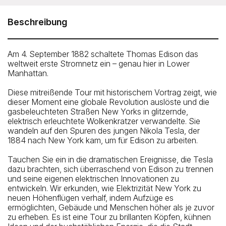
Electric Grid Tour
The group meets at the northwest corner of Pearl and
Beschreibung
Fulton Streets in Lower Manhattan.
How To Get There: By Subway: A, C, J, Z, 2, 3, 4, and 5 to
Am 4. September 1882 schaltete Thomas Edison das
Fulton Center then 5 minute walk
weltweit erste Stromnetz ein – genau hier in Lower
Manhattan.
Diese mitreißende Tour mit historischem Vortrag zeigt, wie
dieser Moment eine globale Revolution auslöste und die
gasbeleuchteten Straßen New Yorks in glitzernde,
elektrisch erleuchtete Wolkenkratzer verwandelte. Sie
wandeln auf den Spuren des jungen Nikola Tesla, der
1884 nach New York kam, um für Edison zu arbeiten.
Tauchen Sie ein in die dramatischen Ereignisse, die Tesla
dazu brachten, sich überraschend von Edison zu trennen
und seine eigenen elektrischen Innovationen zu
entwickeln. Wir erkunden, wie Elektrizität New York zu
neuen Höhenflügen verhalf, indem Aufzüge es
ermöglichten, Gebäude und Menschen höher als je zuvor
zu erheben. Es ist eine Tour zu brillanten Köpfen, kühnen