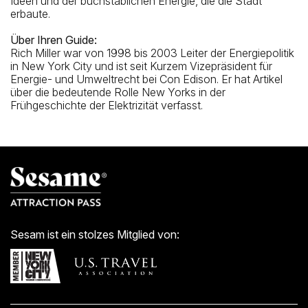
Ideen und der buchstäblichen Energie, die die Stadt
erbaute.
Über Ihren Guide:
Rich Miller war von 1998 bis 2003 Leiter der Energiepolitik
in New York City und ist seit Kurzem Vizepräsident für
Energie- und Umweltrecht bei Con Edison. Er hat Artikel
über die bedeutende Rolle New Yorks in der
Frühgeschichte der Elektrizität verfasst.
Sesam ist ein stolzes Mitglied von: