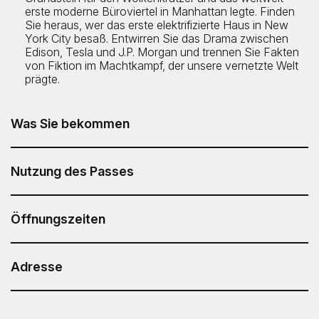
erste moderne Büroviertel in Manhattan legte. Finden
Sie heraus, wer das erste elektrifizierte Haus in New
York City besaß. Entwirren Sie das Drama zwischen
Edison, Tesla und J.P. Morgan und trennen Sie Fakten
von Fiktion im Machtkampf, der unsere vernetzte Welt
prägte.
Was Sie bekommen
Die kulinarische Tour „Edison, Tesla & NYC's First Electric
Grid Tour“ von Untapped New York ist in Ihrem Sesame
Nutzung des Passes
Attraction Pass enthalten.
Nachdem Sie Ihren Sesame Attraction Pass gekauft
haben, gehen Sie in Ihr Konto, um Ihr Ticket zu buchen.
Öffnungszeiten
Tourzeiten variieren
Dauer: 2 Stunden
Adresse
Untapped New York - Edison, Tesla & NYC's First