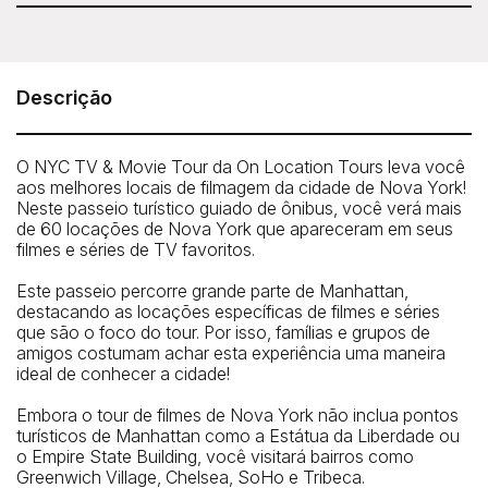
On Location Tours - NYC TV & Movie Tour
Near Broadway and 51st Street (exact location given
upon purchase)
Descrição
Telefone: 212-913-9780
O NYC TV & Movie Tour da On Location Tours leva você
aos melhores locais de filmagem da cidade de Nova York!
Neste passeio turístico guiado de ônibus, você verá mais
de 60 locações de Nova York que apareceram em seus
filmes e séries de TV favoritos.
Este passeio percorre grande parte de Manhattan,
destacando as locações específicas de filmes e séries
que são o foco do tour. Por isso, famílias e grupos de
amigos costumam achar esta experiência uma maneira
ideal de conhecer a cidade!
Embora o tour de filmes de Nova York não inclua pontos
turísticos de Manhattan como a Estátua da Liberdade ou
o Empire State Building, você visitará bairros como
Greenwich Village, Chelsea, SoHo e Tribeca.