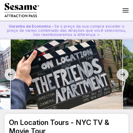
Garantia de Economia -
Se o preço da sua compra exceder o
preço de varejo combinado das atrações que você selecionou,
nós reembolsaremos a diferença. >
On Location Tours - NYC TV &
Movie Tour