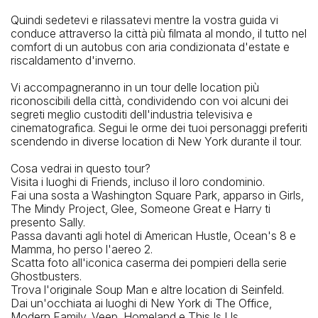
Quindi sedetevi e rilassatevi mentre la vostra guida vi
conduce attraverso la città più filmata al mondo, il tutto nel
comfort di un autobus con aria condizionata d'estate e
riscaldamento d'inverno.
Vi accompagneranno in un tour delle location più
riconoscibili della città, condividendo con voi alcuni dei
segreti meglio custoditi dell'industria televisiva e
cinematografica. Segui le orme dei tuoi personaggi preferiti
scendendo in diverse location di New York durante il tour.
Cosa vedrai in questo tour?
Visita i luoghi di Friends, incluso il loro condominio.
Fai una sosta a Washington Square Park, apparso in Girls,
The Mindy Project, Glee, Someone Great e Harry ti
presento Sally.
Passa davanti agli hotel di American Hustle, Ocean's 8 e
Mamma, ho perso l'aereo 2.
Scatta foto all'iconica caserma dei pompieri della serie
Ghostbusters.
Trova l'originale Soup Man e altre location di Seinfeld.
Dai un'occhiata ai luoghi di New York di The Office,
Modern Family, Veep, Homeland e This Is Us.