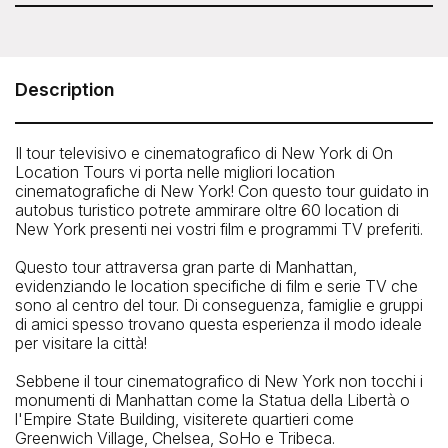
On Location Tours - NYC TV & Movie Tour
Near Broadway and 51st Street (exact location given
upon purchase)
Description
Telefono: 212-913-9780
Il tour televisivo e cinematografico di New York di On
Location Tours vi porta nelle migliori location
cinematografiche di New York! Con questo tour guidato in
autobus turistico potrete ammirare oltre 60 location di
New York presenti nei vostri film e programmi TV preferiti.
Questo tour attraversa gran parte di Manhattan,
evidenziando le location specifiche di film e serie TV che
sono al centro del tour. Di conseguenza, famiglie e gruppi
di amici spesso trovano questa esperienza il modo ideale
per visitare la città!
Sebbene il tour cinematografico di New York non tocchi i
monumenti di Manhattan come la Statua della Libertà o
l'Empire State Building, visiterete quartieri come
Greenwich Village, Chelsea, SoHo e Tribeca.