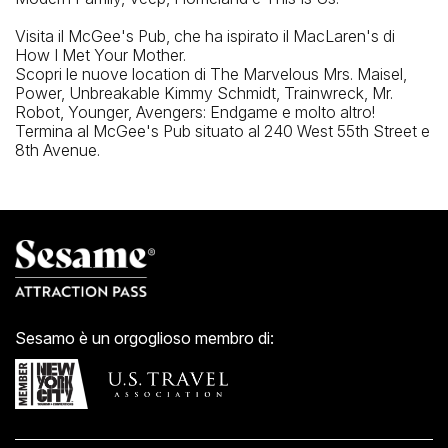
Visita il McGee's Pub, che ha ispirato il MacLaren's di
How I Met Your Mother.
Scopri le nuove location di The Marvelous Mrs. Maisel,
Power, Unbreakable Kimmy Schmidt, Trainwreck, Mr.
Robot, Younger, Avengers: Endgame e molto altro!
Termina al McGee's Pub situato al 240 West 55th Street e
8th Avenue.
Sesamo è un orgoglioso membro di: