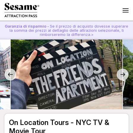
Garanzia di risparmio -
Se il prezzo di acquisto dovesse superare
la somma dei prezzi al dettaglio delle attrazioni selezionate, ti
rimborseremo la differenza.>
On Location Tours - NYC TV &
Movie Tour