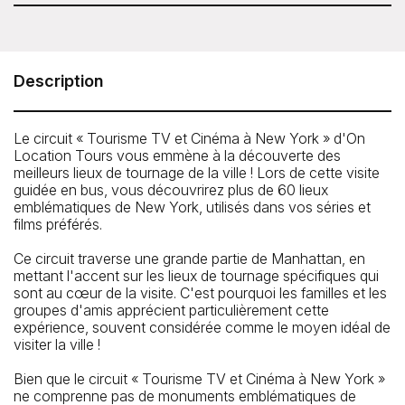
On Location Tours - NYC TV & Movie Tour
Near Broadway and 51st Street (exact location given
upon purchase)
Description
Téléphone: 212-913-9780
Le circuit « Tourisme TV et Cinéma à New York » d'On
Location Tours vous emmène à la découverte des
meilleurs lieux de tournage de la ville ! Lors de cette visite
guidée en bus, vous découvrirez plus de 60 lieux
emblématiques de New York, utilisés dans vos séries et
films préférés.
Ce circuit traverse une grande partie de Manhattan, en
mettant l'accent sur les lieux de tournage spécifiques qui
sont au cœur de la visite. C'est pourquoi les familles et les
groupes d'amis apprécient particulièrement cette
expérience, souvent considérée comme le moyen idéal de
visiter la ville !
Bien que le circuit « Tourisme TV et Cinéma à New York »
ne comprenne pas de monuments emblématiques de