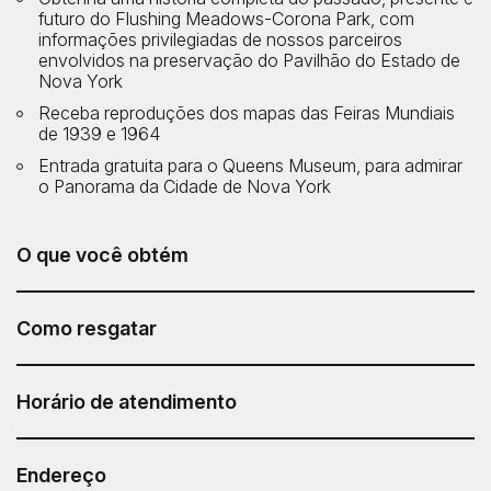
futuro do Flushing Meadows-Corona Park, com
informações privilegiadas de nossos parceiros
envolvidos na preservação do Pavilhão do Estado de
Nova York
Receba reproduções dos mapas das Feiras Mundiais
de 1939 e 1964
Entrada gratuita para o Queens Museum, para admirar
o Panorama da Cidade de Nova York
O que você obtém
O passeio Remnants of the World's Fair Tour da
Untapped New York está incluído no seu Sesame
Como resgatar
Attraction Pass.
Após adquirir seu Sesame Attraction Pass, acesse sua
conta para reservar seu ingresso.
Horário de atendimento
Horário da visita guiada: 13h
Duração: 2 horas
Endereço