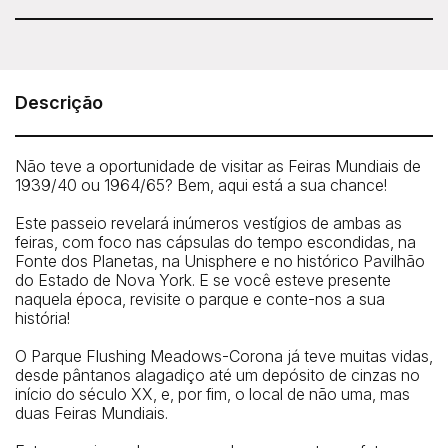
Untapped New York - Remnants of the World's
Fair Tour
Meeting Point: The group meets at the David Dinkin’s
Descrição
Circle, right outside the park and US Tennis Association
entrance. Your guide will be standing by the picnic tables
with an 'Untapped New York' sign.
Não teve a oportunidade de visitar as Feiras Mundiais de
1939/40 ou 1964/65? Bem, aqui está a sua chance!
How To Get There: By Subway: 7 train to the Mets-Willets
subway station
Este passeio revelará inúmeros vestígios de ambas as
By car: we recommend you park at the Queens Museum,
feiras, com foco nas cápsulas do tempo escondidas, na
where we will end this tour. The meeting location is less
Fonte dos Planetas, na Unisphere e no histórico Pavilhão
than 10 minutes walk from the Queens Museum
do Estado de Nova York. E se você esteve presente
naquela época, revisite o parque e conte-nos a sua
história!
O Parque Flushing Meadows-Corona já teve muitas vidas,
desde pântanos alagadiço até um depósito de cinzas no
início do século XX, e, por fim, o local de não uma, mas
duas Feiras Mundiais.