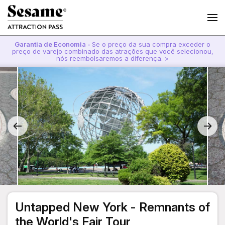
Garantia de Economia -
Se o preço da sua compra exceder o
preço de varejo combinado das atrações que você selecionou,
nós reembolsaremos a diferença. >
Untapped New York - Remnants of
the World's Fair Tour