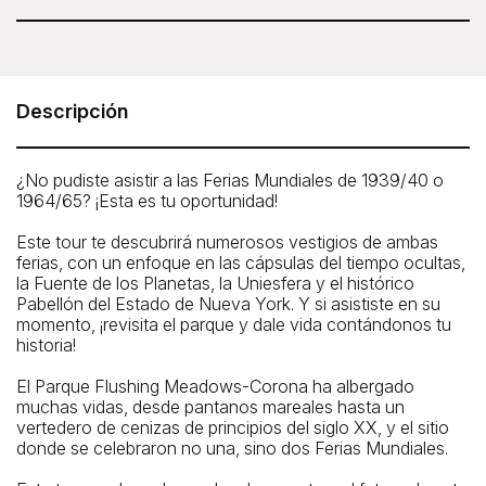
Untapped New York - Remnants of the World's
Fair Tour
Meeting Point: The group meets at the David Dinkin’s
Descripción
Circle, right outside the park and US Tennis Association
entrance. Your guide will be standing by the picnic tables
with an 'Untapped New York' sign.
¿No pudiste asistir a las Ferias Mundiales de 1939/40 o
1964/65? ¡Esta es tu oportunidad!
How To Get There: By Subway: 7 train to the Mets-Willets
subway station
Este tour te descubrirá numerosos vestigios de ambas
By car: we recommend you park at the Queens Museum,
ferias, con un enfoque en las cápsulas del tiempo ocultas,
where we will end this tour. The meeting location is less
la Fuente de los Planetas, la Uniesfera y el histórico
than 10 minutes walk from the Queens Museum
Pabellón del Estado de Nueva York. Y si asististe en su
momento, ¡revisita el parque y dale vida contándonos tu
historia!
El Parque Flushing Meadows-Corona ha albergado
muchas vidas, desde pantanos mareales hasta un
vertedero de cenizas de principios del siglo XX, y el sitio
donde se celebraron no una, sino dos Ferias Mundiales.