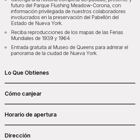
futuro del Parque Flushing Meadow-Corona, con
información privilegiada de nuestros colaboradores
involucrados en la preservación del Pabellón del
Estado de Nueva York.
Reciba reproducciones de los mapas de las Ferias
Mundiales de 1939 y 1964.
Entrada gratuita al Museo de Queens para admirar el
panorama de la ciudad de Nueva York.
Lo Que Obtienes
O passeio Remnants of the World's Fair Tour, desde
Untapped New York, está incluído no seu Sesame
Cómo canjear
Attraction Pass.
Después de haber comprado su Sesame Attraction Pass,
vaya a su cuenta para reservar su boleto.
Horario de apertura
Horario del tour: 13:00 h
Duración: 2 horas
Dirección