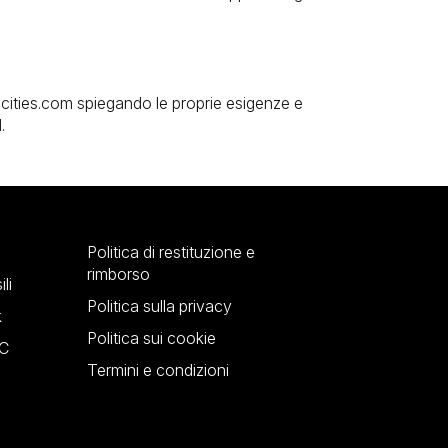
edcities.com spiegando le proprie esigenze e
.
Politica di restituzione e
rimborso
li
Politica sulla privacy
k
Politica sui cookie
YC
Termini e condizioni