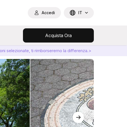
Accedi
IT
Acquista Ora
oni selezionate, ti rimborseremo la differenza.>