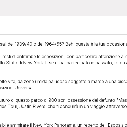
ersali del 1939/40 o del 1964/65? Beh, questa è la tua occasione
i resti di entrambe le esposizioni, con particolare attenzione a
ello Stato di New York. E se ci hai partecipato in passato, torna 
 vite, da zone umide paludose soggette a maree a una discaric
izioni Universali.
l futuro di questo parco di 900 acri, ossessione del defunto "Mas
s Tour, Justin Rivers, che ti condurrà in un viaggio attraverso 
ibile ammirare il New York Panorama, un reperto dell'Esposizio