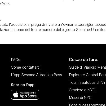
 York.
.
mpletato l'acquisto, si prega di inviare un'e-mail a tours@untapp
tazione, nome del tour e numero del biglietto Sesame Unlimited
Cosae da fare:
FAQs
Come contattarci
Guide di Viaggio Mensi
L'app Sesame Attraction Pass
Esplorare Central Par
Tour in autobus di N
Scarica l’app:
Crociere a NYC
Musei di NYC
Ponti di osservazione