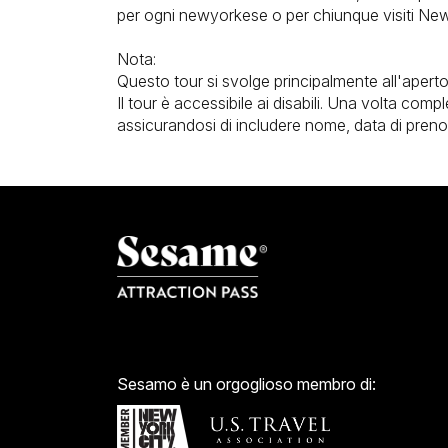
per ogni newyorkese o per chiunque visiti New
Nota:
Questo tour si svolge principalmente all'aperto
Il tour è accessibile ai disabili. Una volta co
assicurandosi di includere nome, data di preno
Sesamo è un orgoglioso membro di: