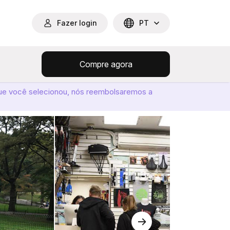
Fazer login
PT
Compre agora
ue você selecionou, nós reembolsaremos a