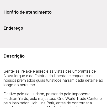
Após adquirir seu Sesame Attraction Pass, acesse sua
conta para reservar seu ingresso.
Horário de atendimento
Duração: 1 hora.
Endereço
Os horários variam de acordo com a data da visita.
Consulte a disponibilidade ao fazer sua reserva.
Circle Line - Liberty Midtown Cruise (1 hour)
Pier 83 at 83 North River Piers, West 43rd Street and 12th
Avenue, New York, NY 10036
Descrição
Telefone: 212-563-3200
Sente-se, relaxe e aprecie as vistas deslumbrantes de
Nova Iorque e da Estátua da Liberdade enquanto os
nossos premiados guias turísticos narram cada detalhe ao
longo do percurso.
Deslize pelo rio Hudson, passando pelo imponente
Hudson Yards, pelo majestoso One World Trade Center e
pelo inspirador High Line Park, antes de contornar a