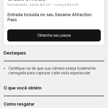
Normalmente: Adulto $31.00 - Criança $24.00
Entrada incluída no seu Sesame Attraction
Pass
Obtenha seu passe
Destaques
Certifique-se de que sua câmera esteja totalmente
carregada para capturar cada vista espetacular.
O que você obtém
O passeio Liberty Midtown Cruise da Circle Line está
incluído no seu Sesame Attraction Pass.
Como resgatar