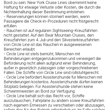
Bord zu sein. New York Cruise Lines übernimmt keine
Haftung für etwaige Verluste oder Kosten, die durch die
Nichteinhaltung dieser Bestimmung entstehen.
- Reservierungen können storniert werden, wenn
Passagiere die Check-in-Prozeduren nicht fristgerecht
erfüllen.
- Rauchen ist auf regulären Sightseeing-Kreuzfahrten
nicht gestattet. Auf den Bear Mountain Cruises, den
Kreuzfahrten zum 4. Juli und den Silvesterkreuzfahrten
von Circle Line ist das Rauchen in ausgewiesenen
Bereichen erlaubt.
- Circle Line ist stets bemüht, Menschen mit
Behinderungen entgegenzukommen und verweigert die
Beförderung nicht allein aufgrund einer Behinderung,
außer in gesetzlich zulässigen oder vorgeschriebenen
Fällen. Die Schiffe von Circle Line sind rollstuhlgerecht.
- Circle Line befördert Assistenzhunde für Menschen mit
Behinderungen kostenlos. Assistenzhunde dürfen keinen
Sitzplatz belegen. Für Assistenzhunde stehen keine
Schwimmwesten an Bord zur Verfügung.
- Circle Line behält sich das Recht vor, Schiffe
auszutauschen, Fahrpläne zu ändern sowie Kreuzfahrten
nach eigenem Ermessen zu verschieben oder abzusagen,
sofern dies für den Betrieb erforderlich ist. Im Falle solcher