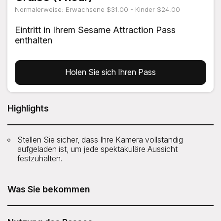
Normalerweise: Erwachsene $31.00 - Kinder $24.00
Eintritt in Ihrem Sesame Attraction Pass
enthalten
Holen Sie sich Ihren Pass
Highlights
Stellen Sie sicher, dass Ihre Kamera vollständig
aufgeladen ist, um jede spektakuläre Aussicht
festzuhalten.
Was Sie bekommen
Die Liberty Midtown Cruise der Circle Line ist in Ihrem
Sesame Attraction Pass enthalten.