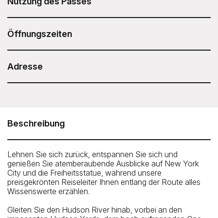
Nutzung des Passes
Nachdem Sie Ihren Sesame Attraction Pass gekauft
haben, gehen Sie in Ihr Konto, um Ihr Ticket zu buchen.
Öffnungszeiten
Dauer: 1 Stunde.
Adresse
Die Uhrzeiten variieren je nach Tourdatum. Bitte prüfen
Sie die Verfügbarkeit bei Ihrer Buchung.
Circle Line - Liberty Midtown Cruise (1 hour)
Pier 83 at 83 North River Piers, West 43rd Street and 12th
Avenue, New York, NY 10036
Beschreibung
Telefon: 212-563-3200
Lehnen Sie sich zurück, entspannen Sie sich und
genießen Sie atemberaubende Ausblicke auf New York
City und die Freiheitsstatue, während unsere
preisgekrönten Reiseleiter Ihnen entlang der Route alles
Wissenswerte erzählen.
Gleiten Sie den Hudson River hinab, vorbei an den