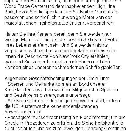
imposanten Hudson Yards, dem hoch aufragenden One
World Trade Center und dem inspirierenden High Line
Park, bevor Sie die spektakuläre Südspitze Manhattans
passieren und schließlich nur wenige Meter von der
majestätischen Freiheitsstatue entfernt vorbeifahren.
Halten Sie Ihre Kamera bereit, denn Sie werden nur
wenige Meter von einigen der besten Selfies und Fotos
Ihres Lebens entfernt sein. Und Sie werden nichts
verpassen, während unsere preisgekrönten Reiseleiter
Ihnen die Geschichte von New York City erzählen,
während Sie sich entspannt zurücklehnen und den
Komfort eines unserer hochmodernen Schiffe genießen.
Allgemeine Geschäftsbedingungen der Circle Line:
- Speisen und Getränke können an Bord unserer
Kreuzfahrten erworben werden. Mitgebrachte Speisen
und Getränke sind strengstens untersagt.
- Alle Kreuzfahrten finden bei jedem Wetter statt, sofern
die US-Küstenwache keine anderslautenden
Anweisungen gibt.
- Passagiere müssen rechtzeitig am Pier eintreffen, um alle
Check-in-Prozeduren zu erfüllen, die Sicherheitskontrolle
zu durchlaufen und bis zum jeweiligen Boarding-Termin an