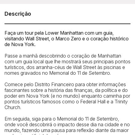
22 Broad Street, New York, NY 10007
Telefone: +1 (929) 255-3971
Descrição
Faça um tour pela Lower Manhattan com um guia,
visitando Wall Street, o Marco Zero e o coração histórico
de Nova York.
Passe a manhã descobrindo o coração de Manhattan
com um guia local que lhe mostrará seus principais pontos
turísticos, dos arranha-céus de Wall Street às piscinas e
nomes gravados no Memorial do 11 de Setembro.
Comece pelo Distrito Financeiro para obter informações
fascinantes sobre a história das finanças, da política e do
poder em Nova York (e no mundo) enquanto caminha por
pontos turísticos famosos como o Federal Hall e a Trinity
Church.
Metrô mais próximo
Em seguida, siga para o Memorial do 11 de Setembro,
onde você descobrirá o impacto desse dia na cidade e no
Broad St
mundo, fazendo uma pausa para reflexão diante da maior
Parada de ônibus mais próxima