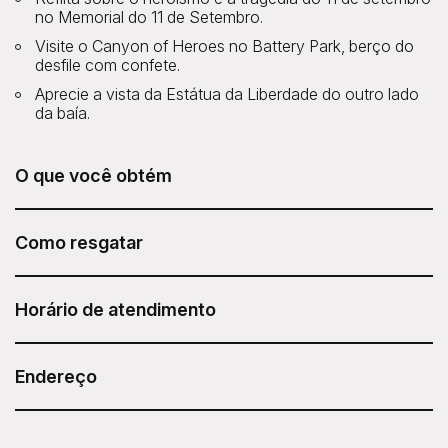
no Memorial do 11 de Setembro.
Visite o Canyon of Heroes no Battery Park, berço do
desfile com confete.
Aprecie a vista da Estátua da Liberdade do outro lado
da baía.
O que você obtém
O tour Lower Manhattan Walking Tour da ExperienceFirst
está incluído no seu Sesame Attraction Pass.
Como resgatar
Após adquirir seu Sesame Attraction Pass, acesse sua
conta para reservar seu ingresso.
Horário de atendimento
Diariamente, às 9h.
Endereço
Duração: 2 horas.
ExperienceFirst - Lower Manhattan Walking Tour