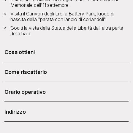
Memoriale dell'11 settembre.
Visita il Canyon degli Eroi a Battery Park, luogo di
nascita della "parata con lancio di coriandoli".
Goditi la vista della Statua della Libertà dall'altra parte
della baia.
Cosa ottieni
Il Lower Manhattan Walking Tour di ExperienceFirst è
incluso nel tuo Sesame Attraction Pass.
Come riscattarlo
Dopo aver acquistato il Sesame Attraction Pass, accedi al
tuo account per prenotare il biglietto.
Orario operativo
Ore 9:00 tutti i giorni.
Durata: 2 ore.
Indirizzo
ExperienceFirst - Lower Manhattan Walking Tour