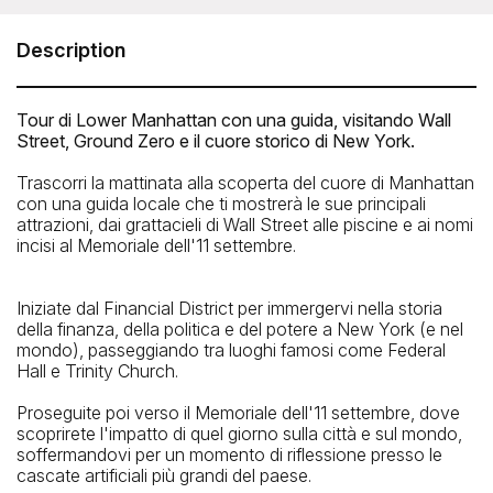
22 Broad Street, New York, NY 10007
Telefono: +1 (929) 255-3971
Description
Tour di Lower Manhattan con una guida, visitando Wall
Street, Ground Zero e il cuore storico di New York.
Trascorri la mattinata alla scoperta del cuore di Manhattan
con una guida locale che ti mostrerà le sue principali
attrazioni, dai grattacieli di Wall Street alle piscine e ai nomi
incisi al Memoriale dell'11 settembre.
Iniziate dal Financial District per immergervi nella storia
della finanza, della politica e del potere a New York (e nel
mondo), passeggiando tra luoghi famosi come Federal
Hall e Trinity Church.
Proseguite poi verso il Memoriale dell'11 settembre, dove
La stazione di metropolitana più vicina
scoprirete l'impatto di quel giorno sulla città e sul mondo,
soffermandovi per un momento di riflessione presso le
Broad St
cascate artificiali più grandi del paese.
La fermata del bus più vicina