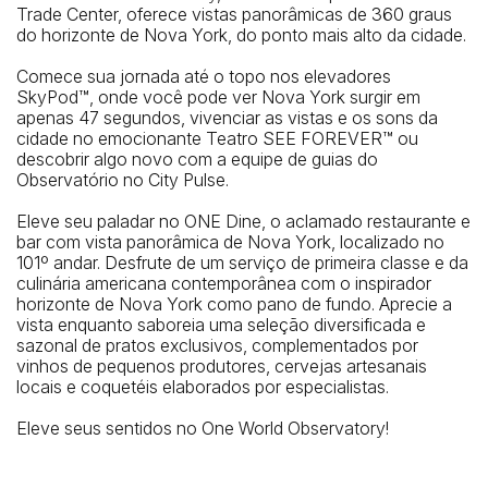
Trade Center, oferece vistas panorâmicas de 360 ​​graus
do horizonte de Nova York, do ponto mais alto da cidade.
Entrance on West Street.
Telefone: 212-602-4000
Comece sua jornada até o topo nos elevadores
SkyPod™, onde você pode ver Nova York surgir em
apenas 47 segundos, vivenciar as vistas e os sons da
cidade no emocionante Teatro SEE FOREVER™ ou
descobrir algo novo com a equipe de guias do
Observatório no City Pulse.
Eleve seu paladar no ONE Dine, o aclamado restaurante e
bar com vista panorâmica de Nova York, localizado no
101º andar. Desfrute de um serviço de primeira classe e da
culinária americana contemporânea com o inspirador
horizonte de Nova York como pano de fundo. Aprecie a
vista enquanto saboreia uma seleção diversificada e
sazonal de pratos exclusivos, complementados por
vinhos de pequenos produtores, cervejas artesanais
locais e coquetéis elaborados por especialistas.
Eleve seus sentidos no One World Observatory!
Metrô mais próximo
World Trade Center Station