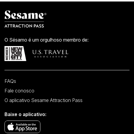
Fulton Street
Park place
Cortland Street station
Rector Street
Parada de ônibus mais próxima
O Sésamo é um orgulhoso membro de:
Vesey St / West St 5 Av / w 33 St
Church St / Barclay St
FAQs
Fale conosco
O aplicativo Sesame Attraction Pass
Baixe o aplicativo: