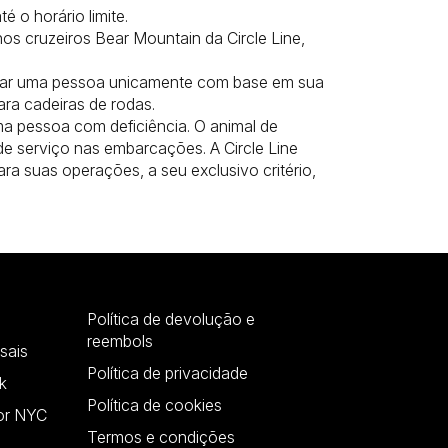
 o horário limite.
nos cruzeiros Bear Mountain da Circle Line,
ortar uma pessoa unicamente com base em sua
ara cadeiras de rodas.
uma pessoa com deficiência. O animal de
de serviço nas embarcações. A Circle Line
ra suas operações, a seu exclusivo critério,
Política de devolução e
reembols
sais
Política de privacidade
k
Política de cookies
or NYC
Termos e condições