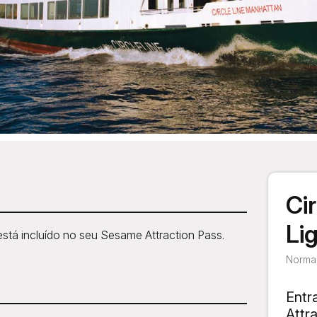
Ci
Li
 está incluído no seu Sesame Attraction Pass.
Normal
Entr
Attr