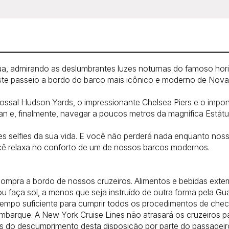
gua, admirando as deslumbrantes luzes noturnas do famoso hori
 este passeio a bordo do barco mais icônico e moderno de Nova
ssal Hudson Yards, o impressionante Chelsea Piers e o impon
an e, finalmente, navegar a poucos metros da magnífica Estátu
 selfies da sua vida. E você não perderá nada enquanto nosso
cê relaxa no conforto de um de nossos barcos modernos.
compra a bordo de nossos cruzeiros. Alimentos e bebidas exter
 faça sol, a menos que seja instruído de outra forma pela Gu
empo suficiente para cumprir todos os procedimentos de check
embarque. A New York Cruise Lines não atrasará os cruzeiros p
s do descumprimento desta disposição por parte do passageir