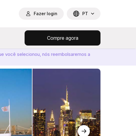
Fazer login
PT
Compre agora
ue você selecionou, nós reembolsaremos a