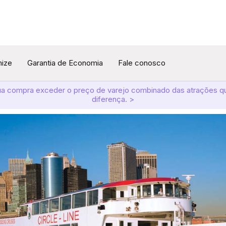
mize
Garantia de Economia
Fale conosco
ua compra exceder o preço de varejo combinado das atrações q
diferença. >