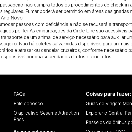
passageiro não cumpra todos os procedimentos de check-in até
cos regulares. Fumar poderá ser permitido em áreas designadas 
e Ano Novo.
 acomodar pessoas com deficiência e não se recusará a transp
igidos por lei. As embarcações da Circle Line são acessíveis p
 o transporte de um animal de serviço necessário para auxiliar 
ageiro. Não há coletes salva-vidas disponíveis para animais 
orários e atrasar ou cancelar cruzeiros, conforme necessário pa
 responsável por quaisquer danos diretos ou indiretos.
Coisas para fazer:
FAQs
Fale conosco
Guias de Viagem Men
O aplicativo Sesame Attraction
Explorar o Central Par
Pass
Passeios de ônibus p
Baixe o aplicativo:
Cruzeiros por NYC