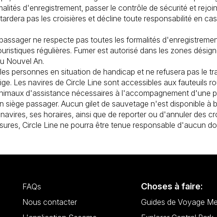
lités d'enregistrement, passer le contrôle de sécurité et rejoind
dera pas les croisières et décline toute responsabilité en cas
passager ne respecte pas toutes les formalités d'enregistrement
 touristiques régulières. Fumer est autorisé dans les zones désig
 du Nouvel An.
r les personnes en situation de handicap et ne refusera pas le
xige. Les navires de Circle Line sont accessibles aux fauteuils ro
s animaux d'assistance nécessaires à l'accompagnement d'une p
n siège passager. Aucun gilet de sauvetage n'est disponible à 
s navires, ses horaires, ainsi que de reporter ou d'annuler des c
mesures, Circle Line ne pourra être tenue responsable d'aucun do
Choses à faire:
FAQs
Nous contacter
Guides de Voyage Me