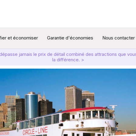
ifier et économiser
Garantie d'économies
Nous contacter
t dépasse jamais le prix de détail combiné des attractions que v
la différence. >