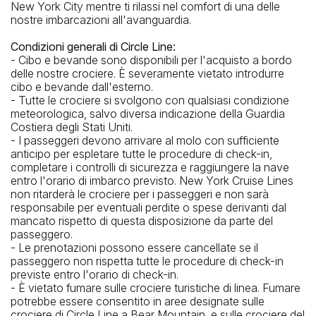
New York City mentre ti rilassi nel comfort di una delle
nostre imbarcazioni all'avanguardia.
Condizioni generali di Circle Line:
- Cibo e bevande sono disponibili per l'acquisto a bordo
delle nostre crociere. È severamente vietato introdurre
cibo e bevande dall'esterno.
- Tutte le crociere si svolgono con qualsiasi condizione
meteorologica, salvo diversa indicazione della Guardia
Costiera degli Stati Uniti.
- I passeggeri devono arrivare al molo con sufficiente
anticipo per espletare tutte le procedure di check-in,
completare i controlli di sicurezza e raggiungere la nave
entro l'orario di imbarco previsto. New York Cruise Lines
non ritarderà le crociere per i passeggeri e non sarà
responsabile per eventuali perdite o spese derivanti dal
mancato rispetto di questa disposizione da parte del
passeggero.
- Le prenotazioni possono essere cancellate se il
passeggero non rispetta tutte le procedure di check-in
previste entro l'orario di check-in.
- È vietato fumare sulle crociere turistiche di linea. Fumare
potrebbe essere consentito in aree designate sulle
crociere di Circle Line a Bear Mountain, e sulle crociere del