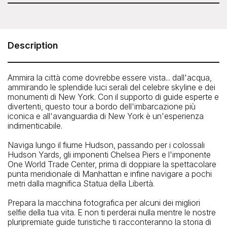
Circle Line - Harbor Lights Cruise (2 hours)
Pier 83 at 83 North River Piers, West 43rd Street and 12th
Avenue, New York, NY 10036
Description
Telefono: 212-563-3200
Ammira la città come dovrebbe essere vista... dall'acqua,
ammirando le splendide luci serali del celebre skyline e dei
monumenti di New York. Con il supporto di guide esperte e
divertenti, questo tour a bordo dell'imbarcazione più
iconica e all'avanguardia di New York è un'esperienza
indimenticabile.
Naviga lungo il fiume Hudson, passando per i colossali
Hudson Yards, gli imponenti Chelsea Piers e l'imponente
One World Trade Center, prima di doppiare la spettacolare
punta meridionale di Manhattan e infine navigare a pochi
metri dalla magnifica Statua della Libertà.
Prepara la macchina fotografica per alcuni dei migliori
selfie della tua vita. E non ti perderai nulla mentre le nostre
pluripremiate guide turistiche ti racconteranno la storia di