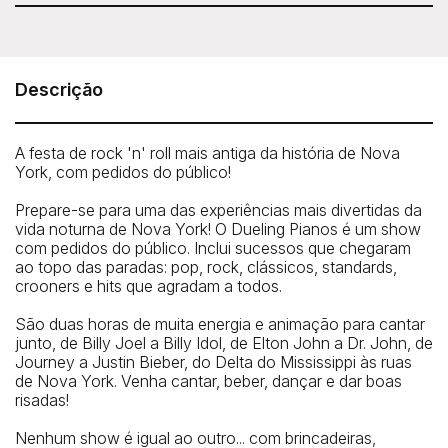
Idade mínima: 16 anos.
Shake, Rattle & Roll Dueling Pianos NYC Live!
Chelsea Table & Stage - 152 West 26th Street, New York,
NY 10001
Descrição
Telefone: 917-921-4128
A festa de rock 'n' roll mais antiga da história de Nova
York, com pedidos do público!
Prepare-se para uma das experiências mais divertidas da
vida noturna de Nova York! O Dueling Pianos é um show
com pedidos do público. Inclui sucessos que chegaram
ao topo das paradas: pop, rock, clássicos, standards,
crooners e hits que agradam a todos.
São duas horas de muita energia e animação para cantar
junto, de Billy Joel a Billy Idol, de Elton John a Dr. John, de
Journey a Justin Bieber, do Delta do Mississippi às ruas
de Nova York. Venha cantar, beber, dançar e dar boas
risadas!
Nenhum show é igual ao outro... com brincadeiras,