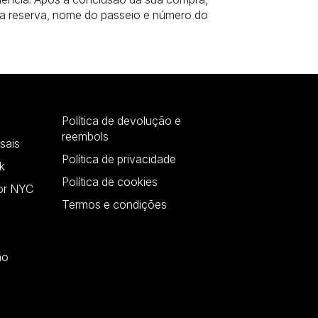
da reserva, nome do passeio e número do
Política de devolução e
reembols
sais
Política de privacidade
k
Política de cookies
or NYC
Termos e condições
ão