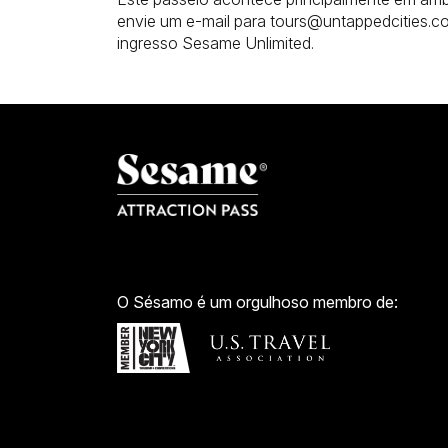
envie um e-mail para tours@untappedcities.c
ingresso Sesame Unlimited.
O Sésamo é um orgulhoso membro de: