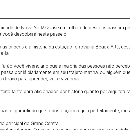
cidade de Nova York! Quase um milhão de pessoas passam pel
 você descobrirá neste passeio.
as origens e a história da estação ferroviária Beaux-Arts, desd
á-la.
s farão você vivenciar o que a maioria das pessoas não perceb
passa por lá diariamente em seu trajeto matinal ou alguém que 
dinário para aprender, ver e vivenciar.
feito tanto para aficionados por história quanto por arquitetura
ipante, garantindo que todos ouçam o guia perfeitamente, mes
o principal do Grand Central.
entes internos. O passeio é acessível para pessoas com defi