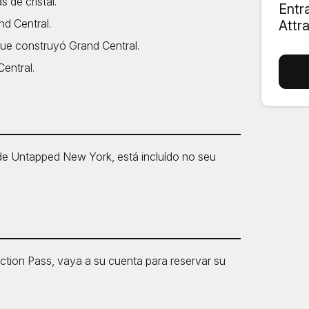
 de cristal.
Entr
nd Central.
Attr
 que construyó Grand Central.
entral.
de Untapped New York, está incluído no seu
ion Pass, vaya a su cuenta para reservar su