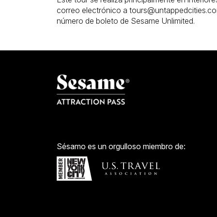
correo electrónico a tours@untappedcities.co
número de boleto de Sesame Unlimited.
Sésamo es un orgulloso miembro de: