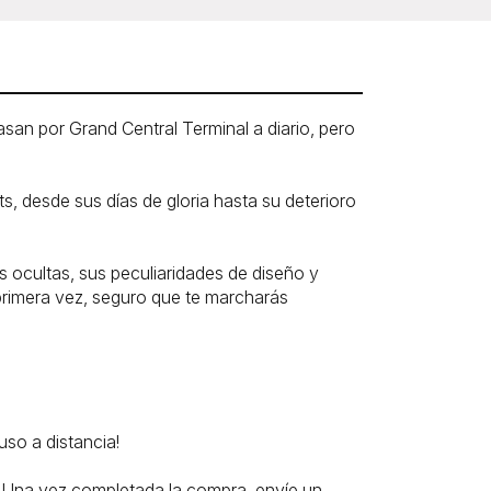
san por Grand Central Terminal a diario, pero
rts, desde sus días de gloria hasta su deterioro
as ocultas, sus peculiaridades de diseño y
 primera vez, seguro que te marcharás
uso a distancia!
s. Una vez completada la compra, envíe un