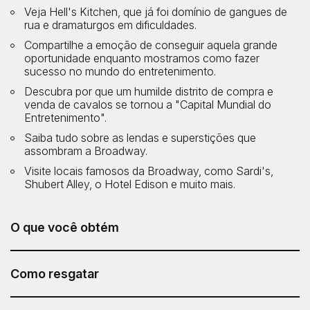
Veja Hell's Kitchen, que já foi domínio de gangues de
rua e dramaturgos em dificuldades.
Compartilhe a emoção de conseguir aquela grande
oportunidade enquanto mostramos como fazer
sucesso no mundo do entretenimento.
Descubra por que um humilde distrito de compra e
venda de cavalos se tornou a "Capital Mundial do
Entretenimento".
Saiba tudo sobre as lendas e superstições que
assombram a Broadway.
Visite locais famosos da Broadway, como Sardi's,
Shubert Alley, o Hotel Edison e muito mais.
O que você obtém
O tour exclusivo da Broadway e da Times Square está
incluído no seu Sesame Attraction Pass.
Como resgatar
Após adquirir seu Sesame Attraction Pass, acesse sua