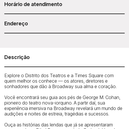
conta para reservar seu ingresso.
Horário de atendimento
Diariamente às 16h
Duração: 1 hora e 45 minutos
Endereço
ExperienceFirst - Broadway and Times Square
Insider Tour
Meeting Point: George M Cohan Statue, Times Square
Descrição
(46th Street and Broadway)
Telefone: 646-801-8692
Explore o Distrito dos Teatros e a Times Square com
quem melhor os conhece — os atores, diretores e
sonhadores que dão à Broadway sua alma e coração.
Você encontrará seu guia aos pés de George M. Cohan,
pioneiro do teatro nova-iorquino. A partir daí, sua
experiência imersiva na Broadway revelará um mundo de
audições e noites de estreia, tragédias e sucessos.
Ouça as histórias das lendas que já se apresentaram