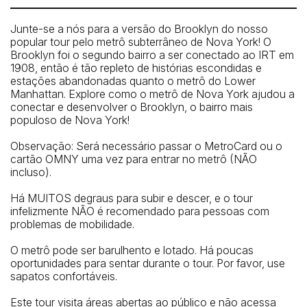
New York” sign.
Junte-se a nós para a versão do Brooklyn do nosso
How To Get There: By subway: 2.3.4.R to Brooklyn
popular tour pelo metrô subterrâneo de Nova York! O
Borough Hall or A, C, F to Jay Street
Brooklyn foi o segundo bairro a ser conectado ao IRT em
1908, então é tão repleto de histórias escondidas e
estações abandonadas quanto o metrô do Lower
Manhattan. Explore como o metrô de Nova York ajudou a
conectar e desenvolver o Brooklyn, o bairro mais
populoso de Nova York!
Observação: Será necessário passar o MetroCard ou o
cartão OMNY uma vez para entrar no metrô (NÃO
incluso).
Há MUITOS degraus para subir e descer, e o tour
infelizmente NÃO é recomendado para pessoas com
problemas de mobilidade.
O metrô pode ser barulhento e lotado. Há poucas
oportunidades para sentar durante o tour. Por favor, use
sapatos confortáveis.
Este tour visita áreas abertas ao público e não acessa