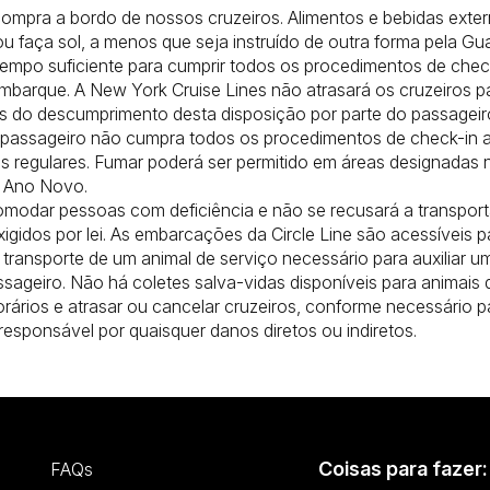
compra a bordo de nossos cruzeiros. Alimentos e bebidas exter
 faça sol, a menos que seja instruído de outra forma pela Gu
empo suficiente para cumprir todos os procedimentos de check
embarque. A New York Cruise Lines não atrasará os cruzeiros p
s do descumprimento desta disposição por parte do passageir
passageiro não cumpra todos os procedimentos de check-in até
cos regulares. Fumar poderá ser permitido em áreas designadas 
e Ano Novo.
 acomodar pessoas com deficiência e não se recusará a transp
igidos por lei. As embarcações da Circle Line são acessíveis p
 o transporte de um animal de serviço necessário para auxiliar 
ageiro. Não há coletes salva-vidas disponíveis para animais 
orários e atrasar ou cancelar cruzeiros, conforme necessário pa
 responsável por quaisquer danos diretos ou indiretos.
Coisas para fazer:
FAQs