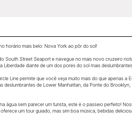
o horário mais belo: Nova York ao pôr do sol!
do South Street Seaport e navegue no mais novo cruzeiro no
ua da Liberdade diante de um dos pores do sol mais deslumbrant
Circle Line permite que você veja muito mais do que apenas a 
as deslumbrantes de Lower Manhattan, da Ponte do Brooklyn,
a água sem parecer um turista, este é o passeio perfeito! Nos
ão oferece um tour guiado, mas sim boa música, bebidas delici