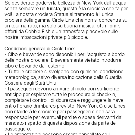
Se desiderate godervi la bellezza di New York dall'acqua
senza sembrare un turista, questa è la crociera che fa per
voi! La nostra crociera Statua al tramonto è l'unica
crociera della gamma Circle Line che non si concentra su
un tour narrato, ma solo su buona musica, ottimi drink
offerti da Cobble Fish e un'atmosfera piacevole sulle
nostre imbarcazioni private più piccole.
Condizioni generali di Circle Line:
- Cibo e bevande sono disponibili per l'acquisto a bordo
delle nostre crociere. È severamente vietato introdurre
cibo e bevande dall'esterno.
- Tutte le crociere si svolgono con qualsiasi condizione
meteorologica, salvo diversa indicazione della Guardia
Costiera degli Stati Uniti.
- I passeggeri devono arrivare al molo con sufficiente
anticipo per espletare tutte le procedure di check-in,
completare i controlli di sicurezza e raggiungere la nave
entro l'orario di imbarco previsto. New York Cruise Lines
non ritarderà le crociere per i passeggeri e non sarà
responsabile per eventuali perdite o spese derivanti dal
mancato rispetto di questa disposizione da parte del
passeggero.
- Le prenotazioni possono essere cancellate se il