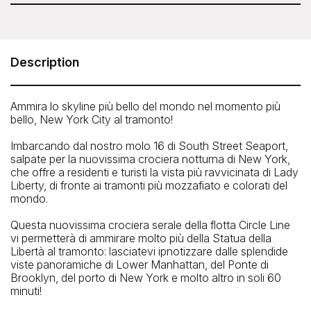
verificare la disponibilità al momento della prenotazione.
Circle Line - Statue at Sunset Cruise (1.5 hours)
Pier 16, South Street Seaport, 89 South Street, New York
NY 10038
Description
Telefono: 212-563-3200
Ammira lo skyline più bello del mondo nel momento più
bello, New York City al tramonto!
Imbarcando dal nostro molo 16 di South Street Seaport,
salpate per la nuovissima crociera notturna di New York,
che offre a residenti e turisti la vista più ravvicinata di Lady
Liberty, di fronte ai tramonti più mozzafiato e colorati del
mondo.
Questa nuovissima crociera serale della flotta Circle Line
vi permetterà di ammirare molto più della Statua della
Libertà al tramonto: lasciatevi ipnotizzare dalle splendide
viste panoramiche di Lower Manhattan, del Ponte di
Brooklyn, del porto di New York e molto altro in soli 60
minuti!