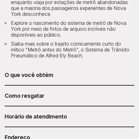
enquanto viaja por estações de metrô abandonadas
que a maioria dos passageiros experientes de Nova
York desconhece.
Explore o nascimento do sistema de metrô de Nova
York por meio de fotos de arquivo incríveis não
disponíveis ao público.
Saiba mais sobre o trajeto comicamente curto do
mítico "Metrô antes do Metrô", o Sistema de Trânsito
Pneumático de Alfred Ely Beach.
O que você obtém
O passeio NYC Underground Subway Tour da Untapped
New York está incluído no seu Sesame Attraction Pass.
Como resgatar
Após adquirir seu Sesame Attraction Pass, acesse sua
conta para reservar seu ingresso.
Horário de atendimento
Os horários das visitas guiadas variam.
Duração: 2 horas.
Endereço