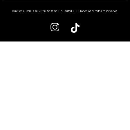
Direitos autorais © 2026 Sesame Unlimited LLC Todos os direitos reservados.