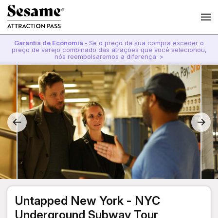
Garantia de Economia -
Se o preço da sua compra exceder o
preço de varejo combinado das atrações que você selecionou,
nós reembolsaremos a diferença. >
Untapped New York - NYC
Underground Subway Tour