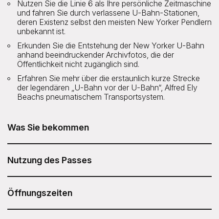
Nutzen Sie die Linie 6 als Ihre persönliche Zeitmaschine
und fahren Sie durch verlassene U-Bahn-Stationen,
deren Existenz selbst den meisten New Yorker Pendlern
unbekannt ist.
Erkunden Sie die Entstehung der New Yorker U-Bahn
anhand beeindruckender Archivfotos, die der
Öffentlichkeit nicht zugänglich sind.
Erfahren Sie mehr über die erstaunlich kurze Strecke
der legendären „U-Bahn vor der U-Bahn“, Alfred Ely
Beachs pneumatischem Transportsystem.
Was Sie bekommen
Die kulinarische Tour „NYC Underground Subway Tour“
von Untapped New York ist in Ihrem Sesame Attraction
Nutzung des Passes
Pass enthalten.
Nachdem Sie Ihren Sesame Attraction Pass gekauft
haben, gehen Sie in Ihr Konto, um Ihr Ticket zu buchen.
Öffnungszeiten
Tourzeiten variieren