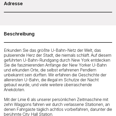
Dauer: 2 Stunden
Adresse
Untapped New York - NYC Underground Subway
Tour
Meeting Point: The tour meets outside of 200 Broadway,
Beschreibung
New York, NY 10038 on the southeast corner of
Broadway and Fulton Street right outside of the entrance
to the Fulton Center. Your guide will hold an “Untapped
Erkunden Sie das größte U-Bahn-Netz der Welt, das
New York” sign.
pulsierende Herz der Stadt, die niemals schläft. Auf diesem
geführten U-Bahn-Rundgang durch New York entdecken
How To Get There: By subway: 2, 3, 4, 5, A, C, J, Z to
Sie die faszinierenden Anfänge der New Yorker U-Bahn
Fulton Center
und erkunden Orte, die selbst erfahrenen Pendlern
unbekannt sein dürften. Wir erfahren die Geschichte der
allerersten U-Bahn, die illegal im Schutze der Nacht
gebaut wurde, und viele weitere überraschende
Anekdoten.
Mit der Linie 6 als unserer persönlichen Zeitmaschine mit
zehn Waggons fahren wir durch verlassene Stationen, an
denen Fahrgäste täglich achtlos vorbeifahren, darunter die
berühmte City Hall Station.