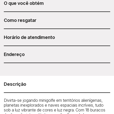
O que você obtém
Black Light Mini Golf no American Dream está incluído no
seu Sesame Attraction Pass.
Como resgatar
Após adquirir seu Sesame Attraction Pass, acesse sua
conta para reservar seu ingresso.
Horário de atendimento
Horário geral: 11h00 – 21h00
Endereço
American Dream - Black Light Mini Golf
1 American Dream Way, East Rutherford, NJ 07073
Telefone: 1-833-263-7326
Descrição
Divirta-se jogando minigolfe em territórios alienígenas,
planetas inexplorados e naves espaciais incríveis, tudo
sob a luz vibrante de cores e luz negra. Com 18 buracos