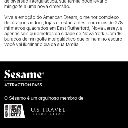
de diversão intergaláctica, sua família pode levar o
minigolfe a uma nova dimensão.
Viva a emoção do American Dream, o melhor complexo
de atrações indoor, lojas e restaurantes, com mais de 278
mil metros quadrados em East Rutherford, Nova Jersey, a
apenas seis quilômetros da cidade de Nova York. Com 18
buracos de minigolfe intergaláctico que brilham no escuro,
você vai iluminar o dia da sua família.
O Sésamo é um orgulhoso membro de: