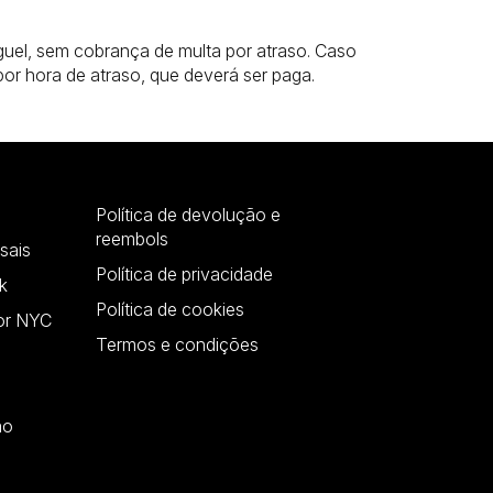
guel, sem cobrança de multa por atraso. Caso
 por hora de atraso, que deverá ser paga.
Política de devolução e
reembols
sais
Política de privacidade
k
Política de cookies
or NYC
Termos e condições
ão