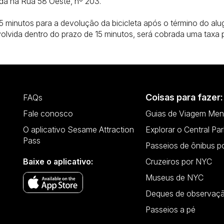
zada na Rua 58 Oeste, nº 203.
5 minutos para a devolução da bicicleta após o término do alu
devolvida dentro do prazo de 15 minutos, será cobrada uma taxa
Coisas para fazer:
FAQs
Fale conosco
Guias de Viagem Men
O aplicativo Sesame Attraction
Explorar o Central Par
Pass
Passeios de ônibus p
Baixe o aplicativo:
Cruzeiros por NYC
Museus de NYC
Deques de observaç
Passeios a pé