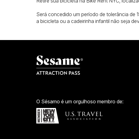
Retire sua bicicleta na Bike Rent NYC, locali
Será concedido um período de tolerância de 1
a bicicleta ou a cadeirinha infantil não seja 
O Sésamo é um orgulhoso membro de: