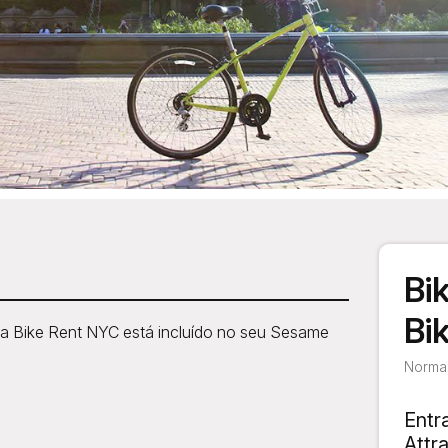
Bi
Bi
 na Bike Rent NYC está incluído no seu Sesame
Normal
Entr
Attr