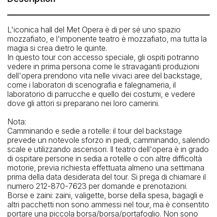
Opera House address is: 30 Lincoln Center Plaza New
York, NY 10023
L'iconica hall del Met Opera è di per sé uno spazio
How To Get There: By Subway: 1 train to 66th Street
mozzafiato, e l'imponente teatro è mozzafiato, ma tutta la
(Lincoln Center) Station
magia si crea dietro le quinte.
In questo tour con accesso speciale, gli ospiti potranno
vedere in prima persona come le stravaganti produzioni
dell'opera prendono vita nelle vivaci aree del backstage,
come i laboratori di scenografia e falegnameria, il
laboratorio di parrucche e quello dei costumi, e vedere
dove gli attori si preparano nei loro camerini.
Nota:
Camminando e sedie a rotelle: il tour del backstage
prevede un notevole sforzo in piedi, camminando, salendo
scale e utilizzando ascensori. Il teatro dell'opera è in grado
di ospitare persone in sedia a rotelle o con altre difficoltà
motorie, previa richiesta effettuata almeno una settimana
prima della data desiderata del tour. Si prega di chiamare il
numero 212-870-7623 per domande e prenotazioni.
Borse e zaini: zaini, valigette, borse della spesa, bagagli e
altri pacchetti non sono ammessi nel tour, ma è consentito
portare una piccola borsa/borsa/portafoglio. Non sono