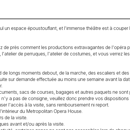
ul un espace époustouflant, et l'immense théâtre est à couper l
rez de près comment les productions extravagantes de l'opéra p
l'atelier de perruques, l'atelier de costumes, et vous verrez le
nd de longs moments debout, de la marche, des escaliers et des 
duite sur demande effectuée au moins une semaine avant la date d
r.
cuments, sacs de courses, bagages et autres paquets ne sont pa
. Il n'y a pas de consigne, veuillez donc prendre vos dispositi
ser l'accès à la visite, sans remboursement ni report.
 l'intérieur du Metropolitan Opera House.
s de la visite.
iques avant et/ou après la visite.