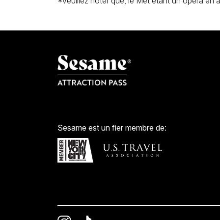
*Veuillez noter que, le Met étant un opéra en a
Sesame est un fier membre de: